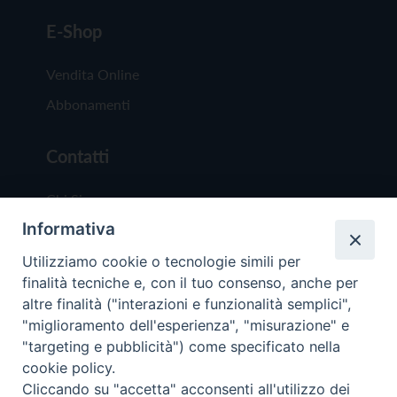
E-Shop
Vendita Online
Abbonamenti
Contatti
Chi Siamo
Informativa
Redazione
Scrivici
Utilizziamo cookie o tecnologie simili per
finalità tecniche e, con il tuo consenso, anche per
altre finalità ("interazioni e funzionalità semplici",
"miglioramento dell'esperienza", "misurazione" e
"targeting e pubblicità") come specificato nella
cookie policy.
Copyright © 2019 - Tutti i diritti riservati - Vit
Cliccando su "accetta" acconsenti all'utilizzo dei