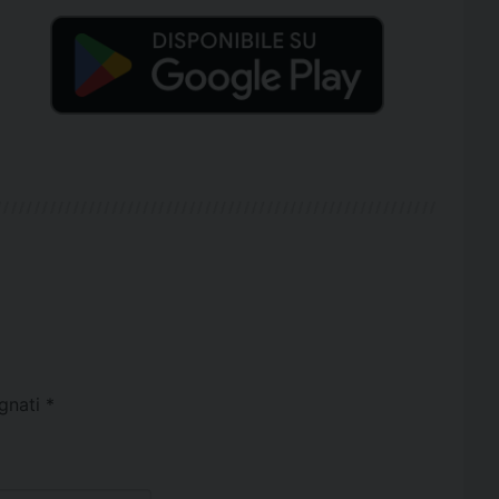
egnati
*