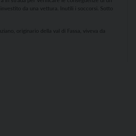
ra in strada per verificare le conseguenze di un
stito da una vettura. Inutili i soccorsi. Sotto
ano, originario della val di Fassa, viveva da