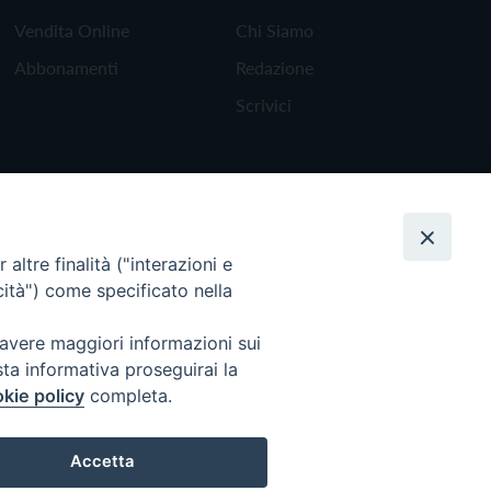
Vendita Online
Chi Siamo
Abbonamenti
Redazione
Scrivici
altre finalità ("interazioni e
cità") come specificato nella
 avere maggiori informazioni sui
sta informativa proseguirai la
kie policy
completa.
Torna all'inizio
Accetta