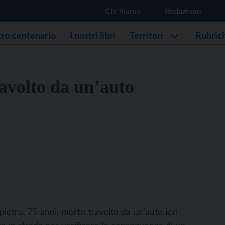
Chi Siamo
Redazione
stro centenario
I nostri libri
Territori
Rubric
avolto da un’auto
ietro, 75 anni, morto travolto da un’auto ieri