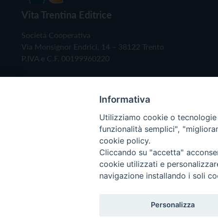
Vita Trentina Editrice
Società Cooperativa
Via Monsignor Endrici, 14 – 38122 Trento
P.IVA e C.F. 00199960220
Informativa
Utilizziamo cookie o tecnologie s
funzionalità semplici", "miglior
cookie policy.
Cliccando su "accetta" acconsent
Copyright © 2019 - Tutti i diritti riservati - Vita
cookie utilizzati e personalizza
navigazione installando i soli co
Privacy Policy
Personalizza