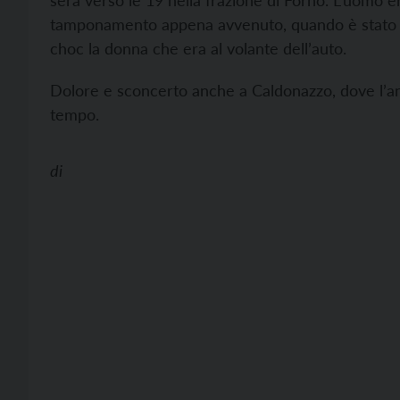
sera verso le 19 nella frazione di Forno. L’uomo e
tamponamento appena avvenuto, quando è stato inve
choc la donna che era al volante dell’auto.
Dolore e sconcerto anche a Caldonazzo, dove l’anzi
tempo.
di