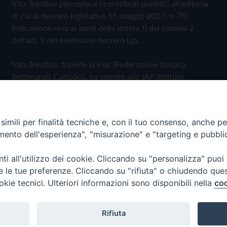
Vita Trentina percepisce i contributi pubblici all'editoria
di cui al decreto legislativo 15 maggio 2017, n. 70.
Indicazione resa ai sensi della lettera f) del comma 2
dell'art. 5 del medesimo decreto Lgs.
Vita Trentina, tramite la Fisc (Federazione Italiana
Settimanali Cattolici), ha aderito allo IAP (Istituto
dell'Autodisciplina Pubblicitaria) accettando il Codice di
Autodisciplina della Comunicazione Commerciale
imili per finalità tecniche e, con il tuo consenso, anche per 
Privacy Policy
Cookie Policy
amento dell'esperienza", "misurazione" e "targeting e pubbli
i all'utilizzo dei cookie. Cliccando su "personalizza" puoi
 Trentina Editrice
re le tue preferenze. Cliccando su "rifiuta" o chiudendo que
okie tecnici. Ulteriori informazioni sono disponibili nella
coo
Rifiuta