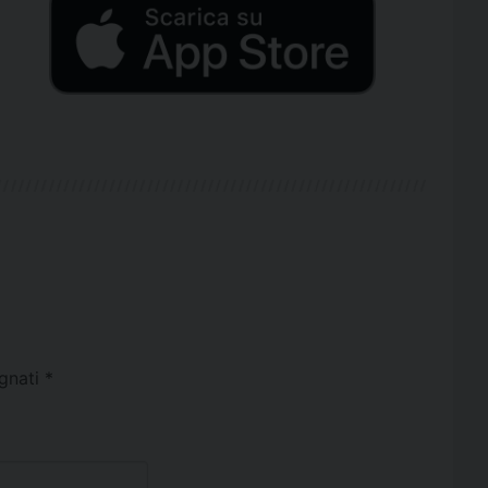
egnati
*