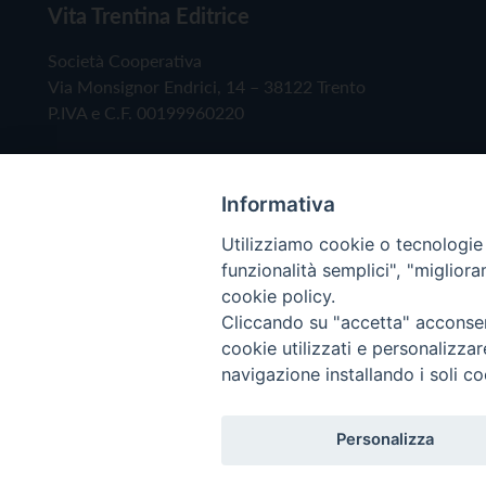
Vita Trentina Editrice
Società Cooperativa
Via Monsignor Endrici, 14 – 38122 Trento
P.IVA e C.F. 00199960220
Informativa
Utilizziamo cookie o tecnologie s
funzionalità semplici", "miglior
cookie policy.
Cliccando su "accetta" acconsent
Copyright © 2019 - Tutti i diritti riservati - Vita
cookie utilizzati e personalizza
navigazione installando i soli co
Privacy Policy
Personalizza