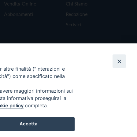
Vendita Online
Chi Siamo
Abbonamenti
Redazione
Scrivici
altre finalità ("interazioni e
cità") come specificato nella
 avere maggiori informazioni sui
sta informativa proseguirai la
kie policy
completa.
Torna all'inizio
Accetta