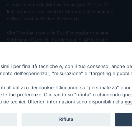
di cui al decreto legislativo 15 maggio 2017, n. 70.
Indicazione resa ai sensi della lettera f) del comma 2
dell'art. 5 del medesimo decreto Lgs.
Vita Trentina, tramite la Fisc (Federazione Italiana
Settimanali Cattolici), ha aderito allo IAP (Istituto
dell'Autodisciplina Pubblicitaria) accettando il Codice di
Autodisciplina della Comunicazione Commerciale
imili per finalità tecniche e, con il tuo consenso, anche per 
Privacy Policy
Cookie Policy
amento dell'esperienza", "misurazione" e "targeting e pubbli
i all'utilizzo dei cookie. Cliccando su "personalizza" puoi
 Trentina Editrice
re le tue preferenze. Cliccando su "rifiuta" o chiudendo que
okie tecnici. Ulteriori informazioni sono disponibili nella
coo
Rifiuta