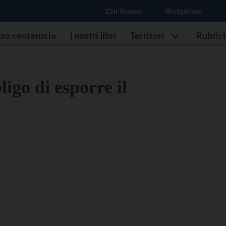
Chi Siamo
Redazione
stro centenario
I nostri libri
Territori
Rubric
ligo di esporre il