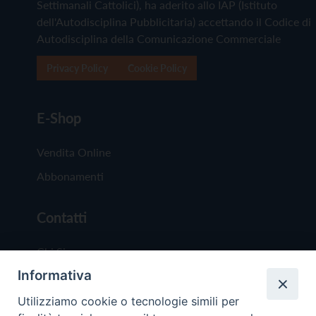
Settimanali Cattolici), ha aderito allo IAP (Istituto
dell'Autodisciplina Pubblicitaria) accettando il Codice di
Autodisciplina della Comunicazione Commerciale
Privacy Policy
Cookie Policy
E-Shop
Vendita Online
Abbonamenti
Contatti
Chi Siamo
Informativa
Redazione
Scrivici
Utilizziamo cookie o tecnologie simili per