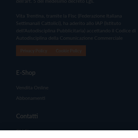
dell'art. 5 del medesimo decreto Lgs.
Vita Trentina, tramite la Fisc (Federazione Italiana
Settimanali Cattolici), ha aderito allo IAP (Istituto
dell'Autodisciplina Pubblicitaria) accettando il Codice di
Autodisciplina della Comunicazione Commerciale
Privacy Policy
Cookie Policy
E-Shop
Vendita Online
Abbonamenti
Contatti
Chi Siamo