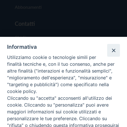
Abbonamenti
Contatti
Chi Siamo
Informativa
Redazione
Scrivici
Utilizziamo cookie o tecnologie simili per
finalità tecniche e, con il tuo consenso, anche per
altre finalità ("interazioni e funzionalità semplici",
"miglioramento dell'esperienza", "misurazione" e
"targeting e pubblicità") come specificato nella
cookie policy.
Copyright © 2019 - Tutti i diritti riservati - Vit
Cliccando su "accetta" acconsenti all'utilizzo dei
Trentina Editrice
cookie. Cliccando su "personalizza" puoi avere
maggiori informazioni sui cookie utilizzati e
Privacy Policy
personalizzare le tue preferenze. Cliccando su
Torna all'inizi
"rifiuta" o chiudendo questa informativa proseguirai