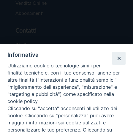
Vendita Online
Abbonamenti
Contatti
Chi Siamo
Informativa
Redazione
Scrivici
Utilizziamo cookie o tecnologie simili per
finalità tecniche e, con il tuo consenso, anche per
altre finalità ("interazioni e funzionalità semplici",
"miglioramento dell'esperienza", "misurazione" e
"targeting e pubblicità") come specificato nella
cookie policy.
Copyright © 2019 - Tutti i diritti riservati - Vit
Cliccando su "accetta" acconsenti all'utilizzo dei
Trentina Editrice
cookie. Cliccando su "personalizza" puoi avere
maggiori informazioni sui cookie utilizzati e
Privacy Policy
personalizzare le tue preferenze. Cliccando su