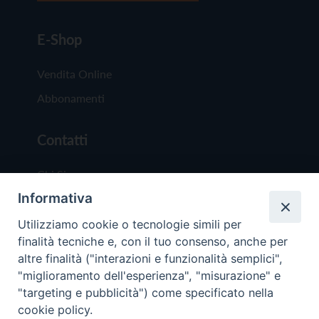
E-Shop
Vendita Online
Abbonamenti
Contatti
Chi Siamo
Informativa
Redazione
Scrivici
Utilizziamo cookie o tecnologie simili per
finalità tecniche e, con il tuo consenso, anche per
altre finalità ("interazioni e funzionalità semplici",
"miglioramento dell'esperienza", "misurazione" e
"targeting e pubblicità") come specificato nella
cookie policy.
Copyright © 2019 - Tutti i diritti riservati - Vit