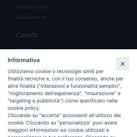
Vendita Online
Abbonamenti
Contatti
Chi Siamo
Informativa
Redazione
Scrivici
Utilizziamo cookie o tecnologie simili per
finalità tecniche e, con il tuo consenso, anche per
altre finalità ("interazioni e funzionalità semplici",
"miglioramento dell'esperienza", "misurazione" e
"targeting e pubblicità") come specificato nella
cookie policy.
Copyright © 2019 - Tutti i diritti riservati - Vit
Cliccando su "accetta" acconsenti all'utilizzo dei
Trentina Editrice
cookie. Cliccando su "personalizza" puoi avere
maggiori informazioni sui cookie utilizzati e
Privacy Policy