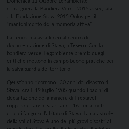
Domenica 11 Ottobre Legambiente
consegnerà la Bandiera Verde 2015 assegnata
alla Fondazione Stava 2015 Onlus per il
“mantenimento della memoria attiva”.
La cerimonia avrà luogo al centro di
documentazione di Stava, a Tesero. Con la
bandiera verde, Legambiente premia quegli
enti che mettono in campo buone pratiche per
la salvaguardia del territorio.
Qeust’anno ricorrono i 30 anni dal disastro di
Stava: era il 19 luglio 1985 quando i bacini di
decantazione della miniera di Prestavel
ruppero gli argini scaricando 160 mila metri
cubi di fango sull’abitato di Stava. La catastrofe
della val di Stava è uno dei più gravi disastri al
mondo dovuti al crollo di discariche di miniera