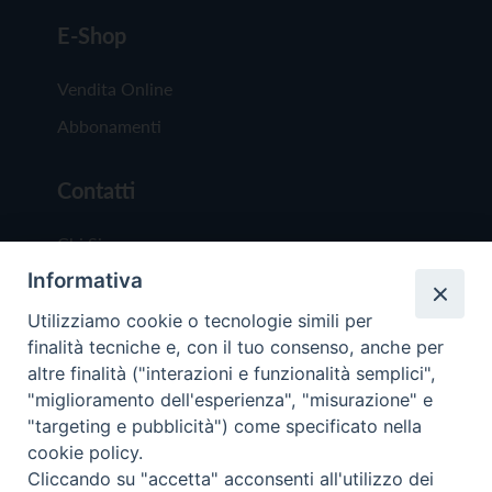
E-Shop
Vendita Online
Abbonamenti
Contatti
Chi Siamo
Informativa
Redazione
Scrivici
Utilizziamo cookie o tecnologie simili per
finalità tecniche e, con il tuo consenso, anche per
altre finalità ("interazioni e funzionalità semplici",
"miglioramento dell'esperienza", "misurazione" e
"targeting e pubblicità") come specificato nella
cookie policy.
Copyright © 2019 - Tutti i diritti riservati - Vit
Cliccando su "accetta" acconsenti all'utilizzo dei
Trentina Editrice