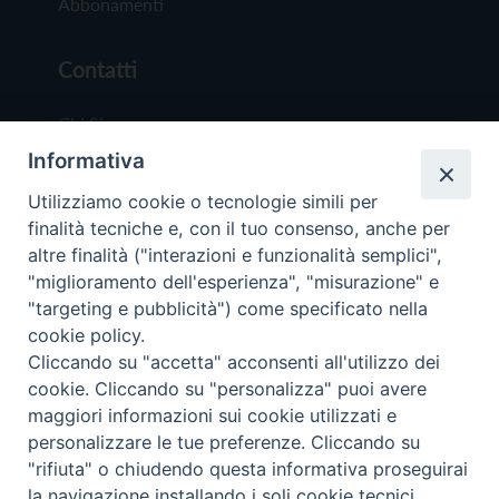
Abbonamenti
Contatti
Chi Siamo
Informativa
Redazione
Scrivici
Utilizziamo cookie o tecnologie simili per
finalità tecniche e, con il tuo consenso, anche per
altre finalità ("interazioni e funzionalità semplici",
"miglioramento dell'esperienza", "misurazione" e
"targeting e pubblicità") come specificato nella
cookie policy.
Copyright © 2019 - Tutti i diritti riservati - Vit
Cliccando su "accetta" acconsenti all'utilizzo dei
Trentina Editrice
cookie. Cliccando su "personalizza" puoi avere
maggiori informazioni sui cookie utilizzati e
Privacy Policy
personalizzare le tue preferenze. Cliccando su
Torna all'inizi
"rifiuta" o chiudendo questa informativa proseguirai
la navigazione installando i soli cookie tecnici.