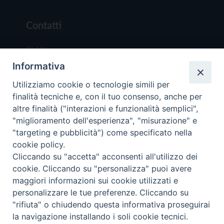
Contatti
Chi Siamo
Informativa
Redazione
Scrivici
Utilizziamo cookie o tecnologie simili per
finalità tecniche e, con il tuo consenso, anche per
altre finalità ("interazioni e funzionalità semplici",
"miglioramento dell'esperienza", "misurazione" e
"targeting e pubblicità") come specificato nella
cookie policy.
Copyright © 2019 - Tutti i diritti riservati - Vit
Cliccando su "accetta" acconsenti all'utilizzo dei
Trentina Editrice
cookie. Cliccando su "personalizza" puoi avere
maggiori informazioni sui cookie utilizzati e
Privacy Policy
personalizzare le tue preferenze. Cliccando su
Torna all'inizi
"rifiuta" o chiudendo questa informativa proseguirai
la navigazione installando i soli cookie tecnici.