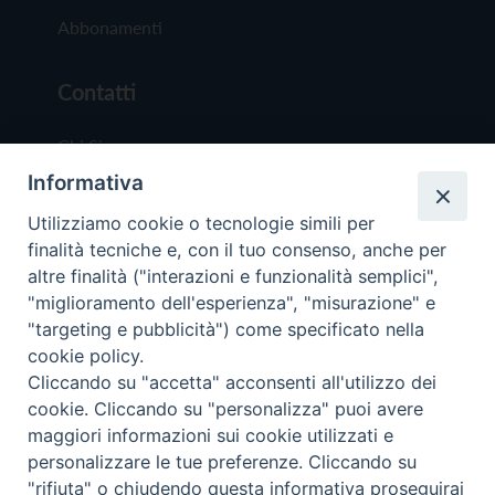
Abbonamenti
Contatti
Chi Siamo
Informativa
Redazione
Scrivici
Utilizziamo cookie o tecnologie simili per
finalità tecniche e, con il tuo consenso, anche per
altre finalità ("interazioni e funzionalità semplici",
"miglioramento dell'esperienza", "misurazione" e
"targeting e pubblicità") come specificato nella
cookie policy.
Copyright © 2019 - Tutti i diritti riservati - Vit
Cliccando su "accetta" acconsenti all'utilizzo dei
Trentina Editrice
cookie. Cliccando su "personalizza" puoi avere
maggiori informazioni sui cookie utilizzati e
Privacy Policy
personalizzare le tue preferenze. Cliccando su
Torna all'inizi
"rifiuta" o chiudendo questa informativa proseguirai