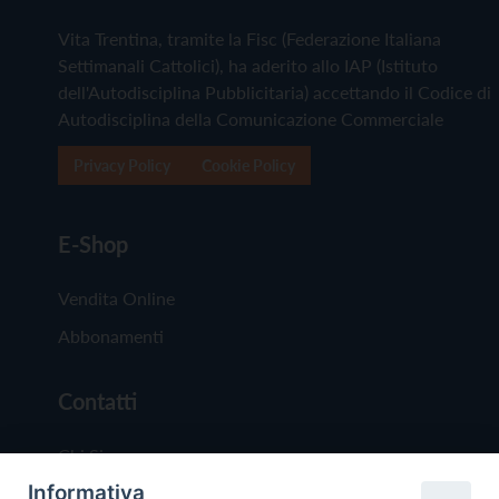
Vita Trentina, tramite la Fisc (Federazione Italiana
Settimanali Cattolici), ha aderito allo IAP (Istituto
dell'Autodisciplina Pubblicitaria) accettando il Codice di
Autodisciplina della Comunicazione Commerciale
Privacy Policy
Cookie Policy
E-Shop
Vendita Online
Abbonamenti
Contatti
Chi Siamo
Informativa
Redazione