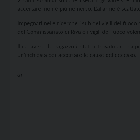
25 anni scomparso da ieri sera. Il giovane si era
accertare, non è più riemerso. L’allarme è scattato
Impegnati nelle ricerche i sub dei vigili del fuoco
del Commissariato di Riva e i vigili del fuoco volo
Il cadavere del ragazzo è stato ritrovato ad una p
un’inchiesta per accertare le cause del decesso.
di