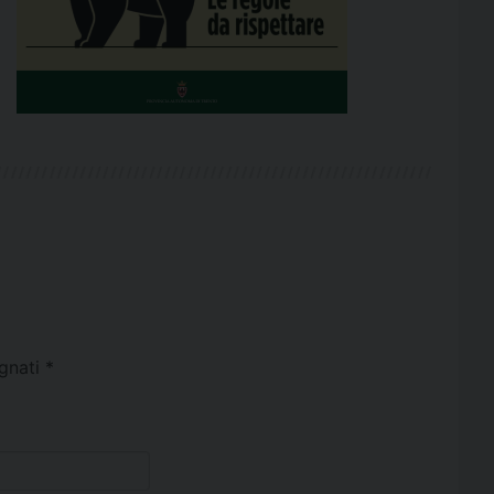
egnati
*