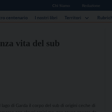
Chi Siamo
Redazione
stro centenario
I nostri libri
Territori
Rubric
enza vita del sub
 lago di Garda il corpo del sub di origini ceche di