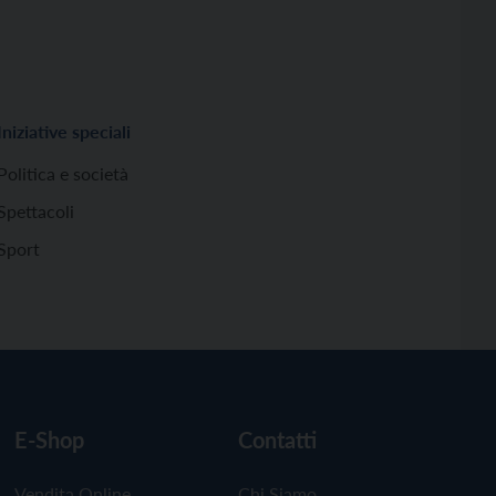
Iniziative speciali
Politica e società
Spettacoli
Sport
E-Shop
Contatti
Vendita Online
Chi Siamo