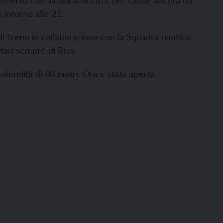
 immerso con alcuni amici ma, per cause ancora da
 intorno alle 21.
 di Treno in collaborazione con la Squadra nautica
ntari sempre di Riva.
rofondità di 80 metri. Ora è stata aperta