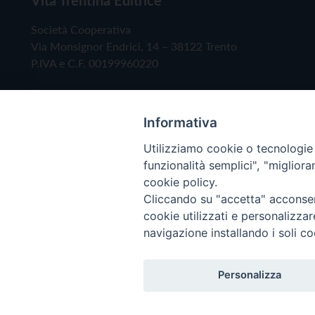
Società Cooperativa
Via Monsignor Endrici, 14 – 38122 Trento
P.IVA e C.F. 00199960220
Informativa
Utilizziamo cookie o tecnologie s
funzionalità semplici", "miglior
cookie policy.
Cliccando su "accetta" acconsent
Copyright © 2019 - Tutti i diritti riservati - Vita
cookie utilizzati e personalizza
navigazione installando i soli co
Privacy Policy
Personalizza