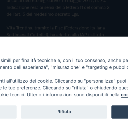
di cui al decreto legislativo 15 maggio 2017, n. 70.
Indicazione resa ai sensi della lettera f) del comma 2
dell'art. 5 del medesimo decreto Lgs.
Vita Trentina, tramite la Fisc (Federazione Italiana
Settimanali Cattolici), ha aderito allo IAP (Istituto
dell'Autodisciplina Pubblicitaria) accettando il Codice di
Autodisciplina della Comunicazione Commerciale
imili per finalità tecniche e, con il tuo consenso, anche per 
Privacy Policy
Cookie Policy
amento dell'esperienza", "misurazione" e "targeting e pubbli
i all'utilizzo dei cookie. Cliccando su "personalizza" puoi
 Trentina Editrice
re le tue preferenze. Cliccando su "rifiuta" o chiudendo que
okie tecnici. Ulteriori informazioni sono disponibili nella
coo
Rifiuta