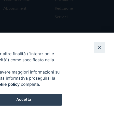
Abbonamenti
Redazione
Scrivici
altre finalità ("interazioni e
cità") come specificato nella
 avere maggiori informazioni sui
sta informativa proseguirai la
kie policy
completa.
Torna all'inizio
Accetta
Preferenze Cookie