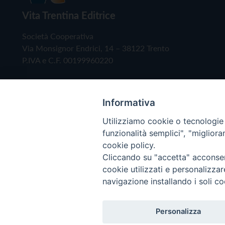
Vita Trentina Editrice
Società Cooperativa
Via Monsignor Endrici, 14 – 38122 Trento
P.IVA e C.F. 00199960220
Informativa
Utilizziamo cookie o tecnologie s
funzionalità semplici", "miglior
cookie policy.
Cliccando su "accetta" acconsent
Copyright © 2019 - Tutti i diritti riservati - Vita
cookie utilizzati e personalizza
navigazione installando i soli co
Privacy Policy
Personalizza