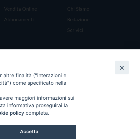
Vendita Online
Chi Siamo
Abbonamenti
Redazione
Scrivici
altre finalità ("interazioni e
cità") come specificato nella
 avere maggiori informazioni sui
sta informativa proseguirai la
kie policy
completa.
Torna all'inizio
Accetta