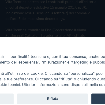
Vita Trentina percepisce i contributi pubblici all'editoria
di cui al decreto legislativo 15 maggio 2017, n. 70.
Indicazione resa ai sensi della lettera f) del comma 2
dell'art. 5 del medesimo decreto Lgs.
Vita Trentina, tramite la Fisc (Federazione Italiana
Settimanali Cattolici), ha aderito allo IAP (Istituto
dell'Autodisciplina Pubblicitaria) accettando il Codice di
Autodisciplina della Comunicazione Commerciale
imili per finalità tecniche e, con il tuo consenso, anche per 
Privacy Policy
Cookie Policy
amento dell'esperienza", "misurazione" e "targeting e pubbli
i all'utilizzo dei cookie. Cliccando su "personalizza" puoi
 Trentina Editrice
re le tue preferenze. Cliccando su "rifiuta" o chiudendo que
okie tecnici. Ulteriori informazioni sono disponibili nella
coo
Rifiuta