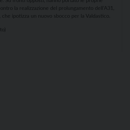
lle. Su fronti opposti, hanno portato le proprie
ontro la realizzazione del prolungamento dell’A31,
, che ipotizza un nuovo sbocco per la Valdastico.
to)