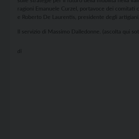
sulle strategie per il futuro della mobilità nella va
ragioni Emanuele Curzel, portavoce dei comitati c
e Roberto De Laurentis, presidente degli artigiani
Il servizio di Massimo Dalledonne. (ascolta qui sot
di