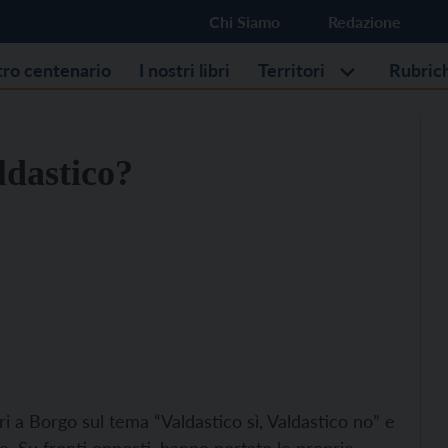
Chi Siamo
Redazione
stro centenario
I nostri libri
Territori
Rubric
ldastico?
eri a Borgo sul tema “Valdastico sì, Valdastico no” e