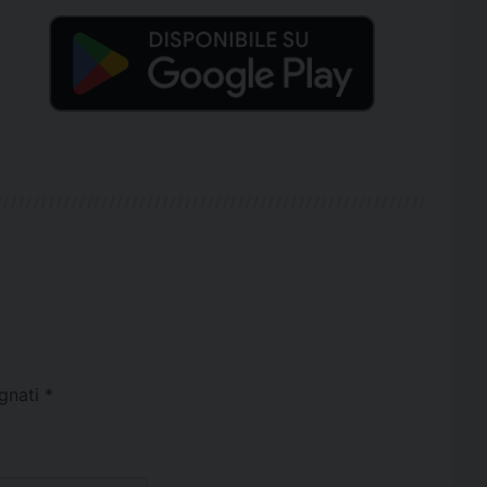
egnati
*