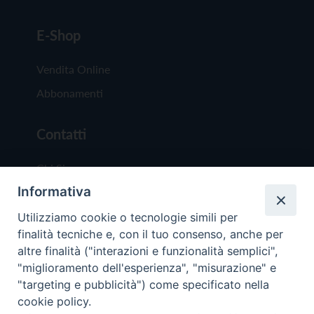
E-Shop
Vendita Online
Abbonamenti
Contatti
Chi Siamo
Informativa
Redazione
Scrivici
Utilizziamo cookie o tecnologie simili per
finalità tecniche e, con il tuo consenso, anche per
altre finalità ("interazioni e funzionalità semplici",
"miglioramento dell'esperienza", "misurazione" e
"targeting e pubblicità") come specificato nella
cookie policy.
Copyright © 2019 - Tutti i diritti riservati - Vit