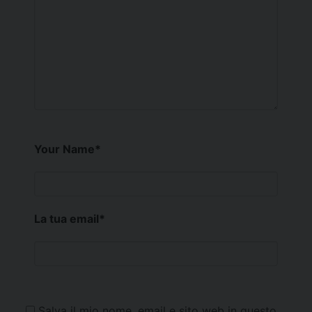
Your Name
*
La tua email
*
Salva il mio nome, email e sito web in questo