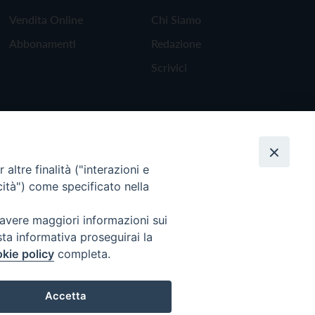
Vendita Online
Chi Siamo
Abbonamenti
Redazione
Scrivici
altre finalità ("interazioni e
cità") come specificato nella
 avere maggiori informazioni sui
sta informativa proseguirai la
kie policy
completa.
Torna all'inizio
Accetta