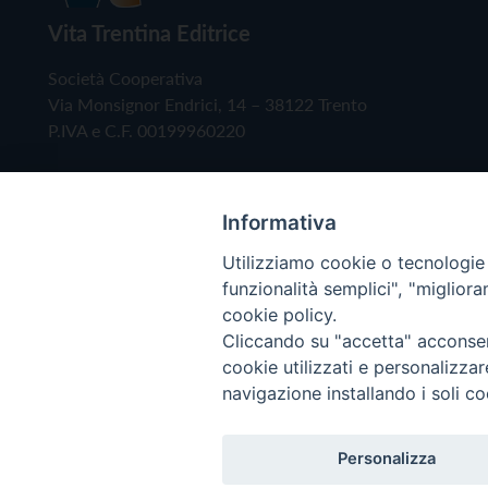
Vita Trentina Editrice
Società Cooperativa
Via Monsignor Endrici, 14 – 38122 Trento
P.IVA e C.F. 00199960220
Informativa
Utilizziamo cookie o tecnologie s
funzionalità semplici", "miglior
cookie policy.
Cliccando su "accetta" acconsent
Copyright © 2019 - Tutti i diritti riservati - Vita
cookie utilizzati e personalizza
navigazione installando i soli co
Privacy Policy
Personalizza