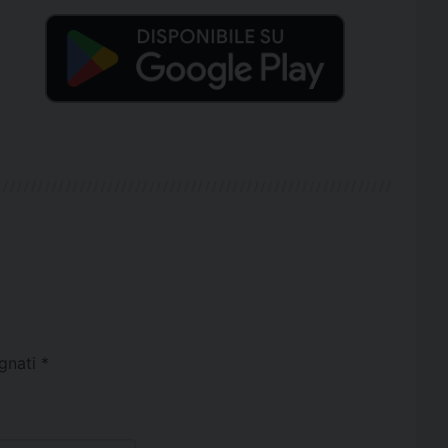
egnati
*