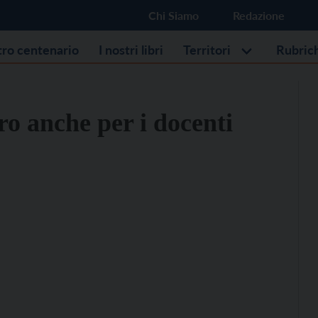
Chi Siamo
Redazione
stro centenario
I nostri libri
Territori
Rubric
ro anche per i docenti