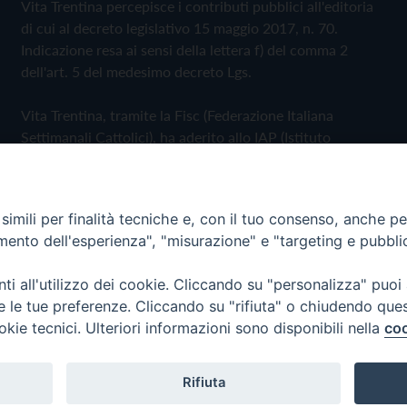
Vita Trentina percepisce i contributi pubblici all'editoria
di cui al decreto legislativo 15 maggio 2017, n. 70.
Indicazione resa ai sensi della lettera f) del comma 2
dell'art. 5 del medesimo decreto Lgs.
Vita Trentina, tramite la Fisc (Federazione Italiana
Settimanali Cattolici), ha aderito allo IAP (Istituto
dell'Autodisciplina Pubblicitaria) accettando il Codice di
Autodisciplina della Comunicazione Commerciale
imili per finalità tecniche e, con il tuo consenso, anche per 
Privacy Policy
Cookie Policy
amento dell'esperienza", "misurazione" e "targeting e pubbli
i all'utilizzo dei cookie. Cliccando su "personalizza" puoi
 Trentina Editrice
re le tue preferenze. Cliccando su "rifiuta" o chiudendo que
okie tecnici. Ulteriori informazioni sono disponibili nella
coo
Rifiuta