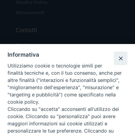
Vendita Online
Abbonamenti
Contatti
Chi Siamo
Informativa
Redazione
Scrivici
Utilizziamo cookie o tecnologie simili per
finalità tecniche e, con il tuo consenso, anche per
altre finalità ("interazioni e funzionalità semplici",
"miglioramento dell'esperienza", "misurazione" e
"targeting e pubblicità") come specificato nella
cookie policy.
Copyright © 2019 - Tutti i diritti riservati - Vit
Cliccando su "accetta" acconsenti all'utilizzo dei
Trentina Editrice
cookie. Cliccando su "personalizza" puoi avere
maggiori informazioni sui cookie utilizzati e
Privacy Policy
personalizzare le tue preferenze. Cliccando su