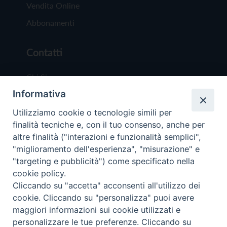
Vendita Online
Abbonamenti
Contatti
Chi Siamo
Informativa
Redazione
Scrivici
Utilizziamo cookie o tecnologie simili per
finalità tecniche e, con il tuo consenso, anche per
altre finalità ("interazioni e funzionalità semplici",
"miglioramento dell'esperienza", "misurazione" e
"targeting e pubblicità") come specificato nella
cookie policy.
Copyright © 2019 - Tutti i diritti riservati - Vit
Cliccando su "accetta" acconsenti all'utilizzo dei
Trentina Editrice
cookie. Cliccando su "personalizza" puoi avere
maggiori informazioni sui cookie utilizzati e
Privacy Policy
personalizzare le tue preferenze. Cliccando su