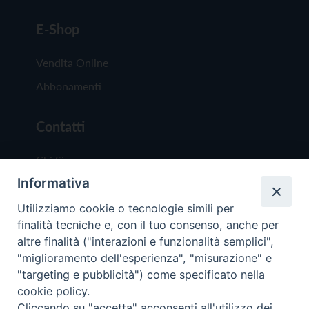
E-Shop
Vendita Online
Abbonamenti
Contatti
Chi Siamo
Informativa
Redazione
Scrivici
Utilizziamo cookie o tecnologie simili per
finalità tecniche e, con il tuo consenso, anche per
altre finalità ("interazioni e funzionalità semplici",
"miglioramento dell'esperienza", "misurazione" e
"targeting e pubblicità") come specificato nella
cookie policy.
Copyright © 2019 - Tutti i diritti riservati - Vit
Cliccando su "accetta" acconsenti all'utilizzo dei