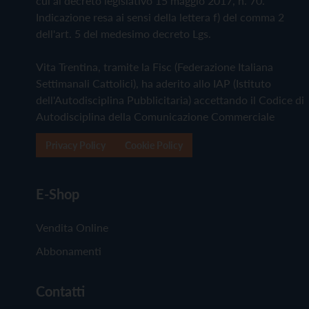
cui al decreto legislativo 15 maggio 2017, n. 70.
Indicazione resa ai sensi della lettera f) del comma 2
dell'art. 5 del medesimo decreto Lgs.
Vita Trentina, tramite la Fisc (Federazione Italiana
Settimanali Cattolici), ha aderito allo IAP (Istituto
dell'Autodisciplina Pubblicitaria) accettando il Codice di
Autodisciplina della Comunicazione Commerciale
Privacy Policy
Cookie Policy
E-Shop
Vendita Online
Abbonamenti
Contatti