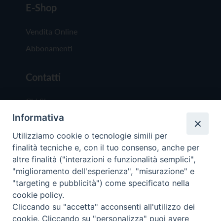
E-Shop
Vendita Online
Abbonamenti
Contatti
Chi Siamo
Informativa
Redazione
Scrivici
Utilizziamo cookie o tecnologie simili per
finalità tecniche e, con il tuo consenso, anche per
altre finalità ("interazioni e funzionalità semplici",
"miglioramento dell'esperienza", "misurazione" e
"targeting e pubblicità") come specificato nella
cookie policy.
Copyright © 2019 - Tutti i diritti riservati - Vit
Cliccando su "accetta" acconsenti all'utilizzo dei
Trentina Editrice
cookie. Cliccando su "personalizza" puoi avere