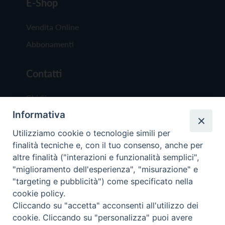
E-Shop
Vendita Online
Abbonamenti
Contatti
Chi Siamo
Informativa
Redazione
Scrivici
Utilizziamo cookie o tecnologie simili per
finalità tecniche e, con il tuo consenso, anche per
altre finalità ("interazioni e funzionalità semplici",
"miglioramento dell'esperienza", "misurazione" e
"targeting e pubblicità") come specificato nella
cookie policy.
Copyright © 2019 - Tutti i diritti riservati - Vit
Cliccando su "accetta" acconsenti all'utilizzo dei
Trentina Editrice
cookie. Cliccando su "personalizza" puoi avere