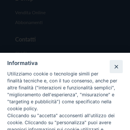
Vendita Online
Abbonamenti
Contatti
Chi Siamo
Informativa
Redazione
Scrivici
Utilizziamo cookie o tecnologie simili per
finalità tecniche e, con il tuo consenso, anche per
altre finalità ("interazioni e funzionalità semplici",
"miglioramento dell'esperienza", "misurazione" e
"targeting e pubblicità") come specificato nella
cookie policy.
Copyright © 2019 - Tutti i diritti riservati - Vit
Cliccando su "accetta" acconsenti all'utilizzo dei
Trentina Editrice
cookie. Cliccando su "personalizza" puoi avere
maggiori informazioni sui cookie utilizzati e