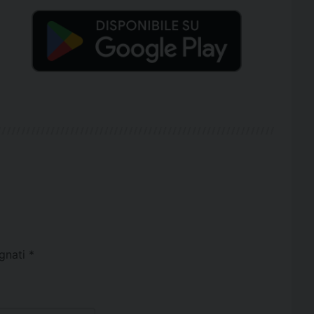
egnati
*