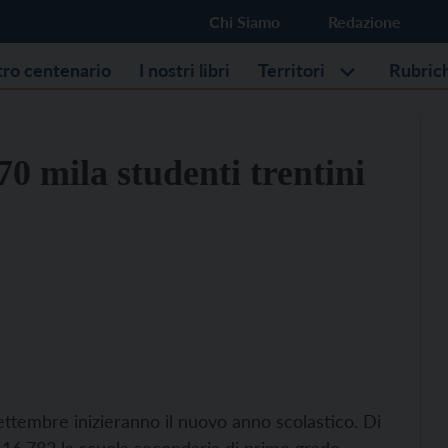
Chi Siamo
Redazione
stro centenario
I nostri libri
Territori
Rubric
0 mila studenti trentini
ettembre inizieranno il nuovo anno scolastico. Di