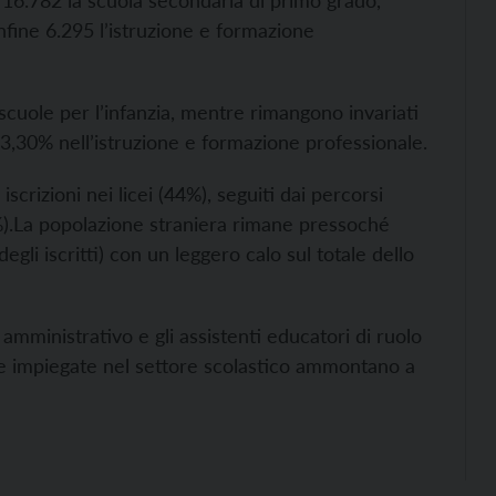
 16.782 la scuola secondaria di primo grado,
fine 6.295 l’istruzione e formazione
e scuole per l’infanzia, mentre rimangono invariati
l 3,30% nell’istruzione e formazione professionale.
crizioni nei licei (44%), seguiti dai percorsi
).
La popolazione straniera rimane pressoché
gli iscritti) con un leggero calo sul totale dello
amministrativo e gli assistenti educatori di ruolo
se impiegate nel settore scolastico ammontano a