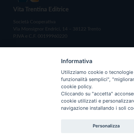
Vita Trentina Editrice
Società Cooperativa
Via Monsignor Endrici, 14 – 38122 Trento
P.IVA e C.F. 00199960220
Informativa
Utilizziamo cookie o tecnologie s
funzionalità semplici", "miglior
cookie policy.
Cliccando su "accetta" acconsent
Copyright © 2019 - Tutti i diritti riservati - Vita
cookie utilizzati e personalizza
navigazione installando i soli co
Privacy Policy
Personalizza