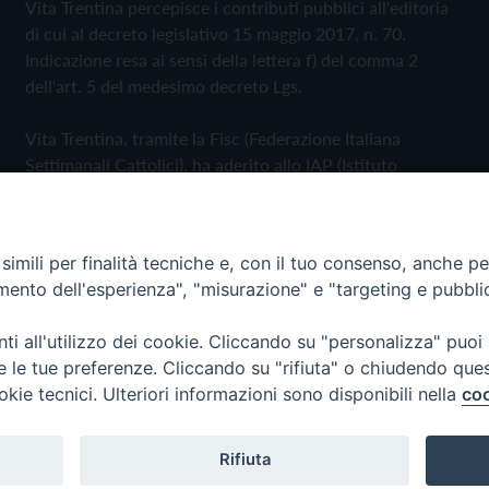
Vita Trentina percepisce i contributi pubblici all'editoria
di cui al decreto legislativo 15 maggio 2017, n. 70.
Indicazione resa ai sensi della lettera f) del comma 2
dell'art. 5 del medesimo decreto Lgs.
Vita Trentina, tramite la Fisc (Federazione Italiana
Settimanali Cattolici), ha aderito allo IAP (Istituto
dell'Autodisciplina Pubblicitaria) accettando il Codice di
Autodisciplina della Comunicazione Commerciale
imili per finalità tecniche e, con il tuo consenso, anche per 
Privacy Policy
Cookie Policy
amento dell'esperienza", "misurazione" e "targeting e pubbli
i all'utilizzo dei cookie. Cliccando su "personalizza" puoi
 Trentina Editrice
re le tue preferenze. Cliccando su "rifiuta" o chiudendo que
okie tecnici. Ulteriori informazioni sono disponibili nella
coo
Rifiuta