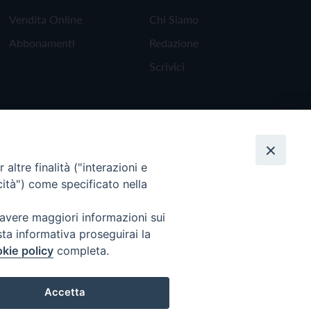
Vendita Online
Chi Siamo
Abbonamenti
Redazione
Scrivici
altre finalità ("interazioni e
cità") come specificato nella
 avere maggiori informazioni sui
sta informativa proseguirai la
kie policy
completa.
Torna all'inizio
Accetta