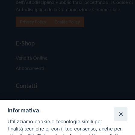
dell'Autodisciplina Pubblicitaria) accettando il Codice di
Autodisciplina della Comunicazione Commerciale
Privacy Policy
Cookie Policy
E-Shop
Vendita Online
Abbonamenti
Contatti
Chi Siamo
Informativa
Redazione
Scrivici
Utilizziamo cookie o tecnologie simili per
finalità tecniche e, con il tuo consenso, anche per