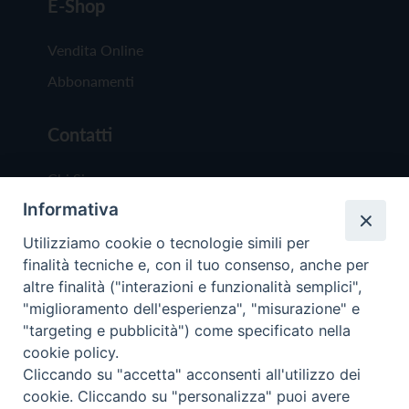
E-Shop
Vendita Online
Abbonamenti
Contatti
Chi Siamo
Informativa
Redazione
Scrivici
Utilizziamo cookie o tecnologie simili per
finalità tecniche e, con il tuo consenso, anche per
altre finalità ("interazioni e funzionalità semplici",
"miglioramento dell'esperienza", "misurazione" e
"targeting e pubblicità") come specificato nella
cookie policy.
Copyright © 2019 - Tutti i diritti riservati - Vit
Cliccando su "accetta" acconsenti all'utilizzo dei
Trentina Editrice
cookie. Cliccando su "personalizza" puoi avere