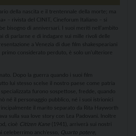
rio della nascita e il trentennale della morte; ma
» – rivista del CINIT, Cineforum Italiano – si
e bisogno di anniversari. I suoi meriti nell’ambito
i di parlarne e di indagare sui mille rivoli delle
 presentazione a Venezia di due film shakespeariani
 il primo considerato perduto, è solo un’ulteriore
mato. Dopo la guerra quando i suoi film
utto lui stesso scelse il nostro paese come patria
pa specializzata furono sospettose, fredde, quando
ò né il personaggio pubblico, né i suoi istrionici
incipalmente il marito separato da Rita Hayworth
izzava sulla sua love story con Lea Padovani. Inoltre
ood, cioè
Citizen Kane
(1941), arriverà sui nostri
mai celeberrimo anch’esso,
Quarto potere
,