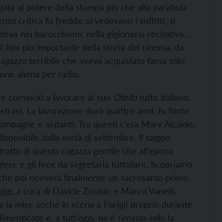
ata al potere della stampa più che alla parabola
a critica fu fredda: si vedevano i soffitti, si
deva nei barocchismi, nella gigioneria recitativa…
l film più importante della storia del cinema, da
n ragazzo terribile che aveva acquistato fama solo
one aliena per radio.
ò e cominciò a lavorare al suo
Otello
tutto italiano,
ostrani. La lavorazione durò quattro anni, fu fonte
compagne e aiutanti. Tra questi c’era Mary Alcaide,
disponibile dalla metà di settembre. Il saggio
itratto di questa ragazza gentile che all’epoca
lese e gli fece da segretaria tuttofare. Scopriamo
lm che poi riceverà finalmente un sacrosanto primo
aggi, a cura di Davide Zordan e Marco Vanelli,
la mise anche in scena a Parigi) proprio durante
dimenticate e, a tutt’oggi, ne è rimasta solo la