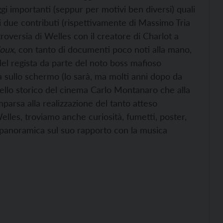
i importanti (seppur per motivi ben diversi) quali
ri due contributi (rispettivamente di Massimo Tria
troversia di Welles con il creatore di Charlot a
doux
, con tanto di documenti poco noti alla mano,
 del regista da parte del noto boss mafioso
a sullo schermo (lo sarà, ma molti anni dopo da
dello storico del cinema Carlo Montanaro che alla
mparsa alla realizzazione del tanto atteso
elles, troviamo anche curiosità, fumetti, poster,
 panoramica sul suo rapporto con la musica