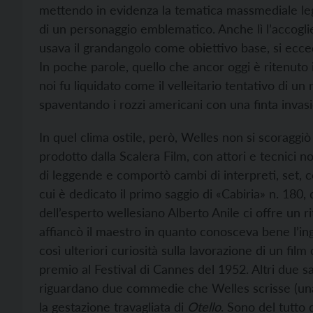
mettendo in evidenza la tematica massmediale leg
di un personaggio emblematico. Anche lì l’accoglienz
usava il grandangolo come obiettivo base, si ecce
In poche parole, quello che ancor oggi è ritenuto i
noi fu liquidato come il velleitario tentativo di u
spaventando i rozzi americani con una finta invasi
In quel clima ostile, però, Welles non si scoraggi
prodotto dalla Scalera Film, con attori e tecnici n
di leggende e comportò cambi di interpreti, set, 
cui è dedicato il primo saggio di «Cabiria» n. 180, 
dell’esperto wellesiano Alberto Anile ci offre un r
affiancò il maestro in quanto conosceva bene l’ing
così ulteriori curiosità sulla lavorazione di un fi
premio al Festival di Cannes del 1952. Altri due s
riguardano due commedie che Welles scrisse (una 
la gestazione travagliata di
Otello
. Sono del tutto 