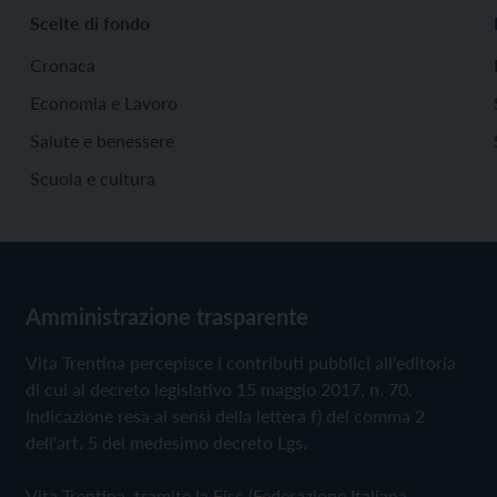
Scelte di fondo
Cronaca
Economia e Lavoro
Salute e benessere
Scuola e cultura
Amministrazione trasparente
Vita Trentina percepisce i contributi pubblici all'editoria
di cui al decreto legislativo 15 maggio 2017, n. 70.
Indicazione resa ai sensi della lettera f) del comma 2
dell'art. 5 del medesimo decreto Lgs.
Vita Trentina, tramite la Fisc (Federazione Italiana