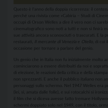
Questo è l’anno della doppia ricorrenza: il centena
perché una rivista come «Cabiria – Studi di Cinema
occupi di Orson Welles a dire il vero non ci sarebb
cinematografico sono noti a tutti e non si finirà ma
sue attività ancora sconosciuti o trascurati. E la
restaurati,
Il mercante di Venezia
e
Otello
, di cui
occasione per tornare a parlare del genio.
Un genio che in Italia non fu inizialmente molto a
cominciarono a essere distribuiti da noi e sopratt
di elezione, le reazioni della critica e della stam
non sprezzanti. E anche il pubblico italiano non am
personaggi sullo schermo. Nel 1947 Welles era pr
(lei, sì, amata dalle folle), e sui rotocalchi si iron
il film che si diceva avesse fatto tremare Hollyw
schermi doppiato solo nel 1949, con il titolo, or