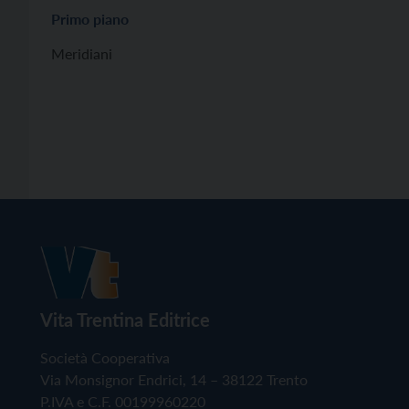
Primo piano
Meridiani
Vita Trentina Editrice
Società Cooperativa
Via Monsignor Endrici, 14 – 38122 Trento
P.IVA e C.F. 00199960220