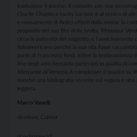
traduzione francese. Il contatto con due personagg
Charlie Chaplin e Lucky Luciano è al centro di alt
e nuovamente di Anile) offerti dalla rivista: la con
proposito del suo film della svolta,
Monsieur Ver
circa la paternità del soggetto, e l’avvicinamento
italoamericano perché la sua vita fosse raccontat
parte di Francesco Rosi). Infine la testimonianza 
fine degli anni Sessanta partecipò in qualità di co
Mercante di Venezia
. A completare il quadro su W
nonché una bibliografia recente sul regista e una
leggera.
Marco Vanelli
direttore
Cabiria
di
redazione VT