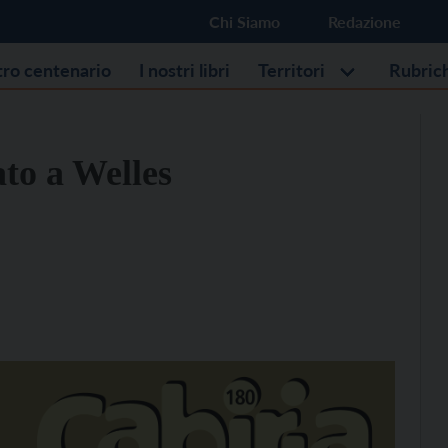
Chi Siamo
Redazione
stro centenario
I nostri libri
Territori
Rubric
to a Welles