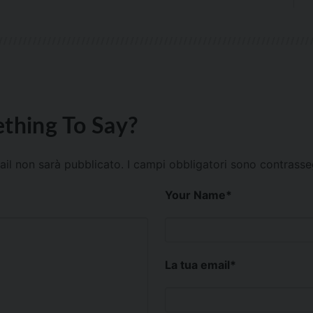
thing To Say?
mail non sarà pubblicato.
I campi obbligatori sono contrass
Your Name
*
La tua email
*