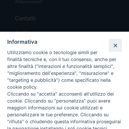
Abbonamenti
Contatti
Chi Siamo
Informativa
Redazione
Scrivici
Utilizziamo cookie o tecnologie simili per
finalità tecniche e, con il tuo consenso, anche per
altre finalità ("interazioni e funzionalità semplici",
"miglioramento dell'esperienza", "misurazione" e
"targeting e pubblicità") come specificato nella
cookie policy.
Copyright © 2019 - Tutti i diritti riservati - Vit
Cliccando su "accetta" acconsenti all'utilizzo dei
Trentina Editrice
cookie. Cliccando su "personalizza" puoi avere
maggiori informazioni sui cookie utilizzati e
Privacy Policy
personalizzare le tue preferenze. Cliccando su
Torna all'inizi
"rifiuta" o chiudendo questa informativa proseguirai
la navigazione installando i soli cookie tecnici.