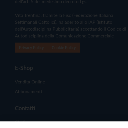
dell'art. 5 del medesimo decreto Lgs.
Vita Trentina, tramite la Fisc (Federazione Italiana
Settimanali Cattolici), ha aderito allo IAP (Istituto
dell'Autodisciplina Pubblicitaria) accettando il Codice di
Autodisciplina della Comunicazione Commerciale
Privacy Policy
Cookie Policy
E-Shop
Vendita Online
Abbonamenti
Contatti
Chi Siamo