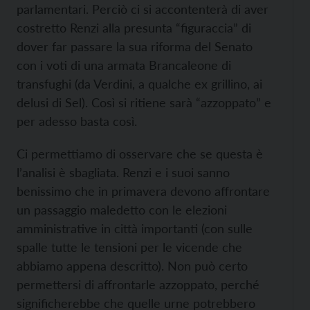
parlamentari. Perciò ci si accontenterà di aver
costretto Renzi alla presunta “figuraccia” di
dover far passare la sua riforma del Senato
con i voti di una armata Brancaleone di
transfughi (da Verdini, a qualche ex grillino, ai
delusi di Sel). Così si ritiene sarà “azzoppato” e
per adesso basta così.
Ci permettiamo di osservare che se questa è
l’analisi è sbagliata. Renzi e i suoi sanno
benissimo che in primavera devono affrontare
un passaggio maledetto con le elezioni
amministrative in città importanti (con sulle
spalle tutte le tensioni per le vicende che
abbiamo appena descritto). Non può certo
permettersi di affrontarle azzoppato, perché
significherebbe che quelle urne potrebbero