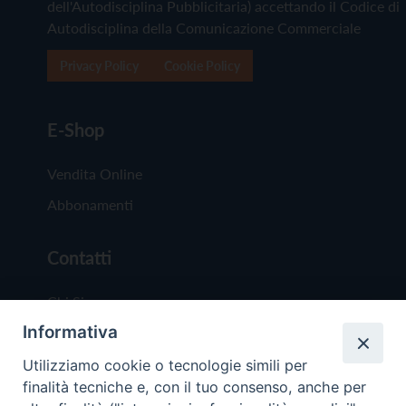
dell'Autodisciplina Pubblicitaria) accettando il Codice di
Autodisciplina della Comunicazione Commerciale
Privacy Policy
Cookie Policy
E-Shop
Vendita Online
Abbonamenti
Contatti
Chi Siamo
Informativa
Redazione
Scrivici
Utilizziamo cookie o tecnologie simili per
finalità tecniche e, con il tuo consenso, anche per