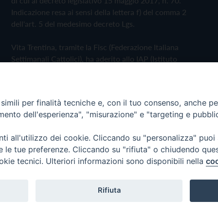
di cui al decreto legislativo 15 maggio 2017, n. 70.
Indicazione resa ai sensi della lettera f) del comma 2
dell'art. 5 del medesimo decreto Lgs.
Vita Trentina, tramite la Fisc (Federazione Italiana
Settimanali Cattolici), ha aderito allo IAP (Istituto
dell'Autodisciplina Pubblicitaria) accettando il Codice di
Autodisciplina della Comunicazione Commerciale
imili per finalità tecniche e, con il tuo consenso, anche per 
Privacy Policy
Cookie Policy
amento dell'esperienza", "misurazione" e "targeting e pubbli
i all'utilizzo dei cookie. Cliccando su "personalizza" puoi
 Trentina Editrice
re le tue preferenze. Cliccando su "rifiuta" o chiudendo que
okie tecnici. Ulteriori informazioni sono disponibili nella
coo
Rifiuta