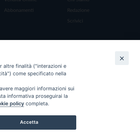
Abbonamenti
Redazione
Scrivici
altre finalità ("interazioni e
cità") come specificato nella
 avere maggiori informazioni sui
sta informativa proseguirai la
kie policy
completa.
Torna all'inizio
Accetta
Preferenze Cookie