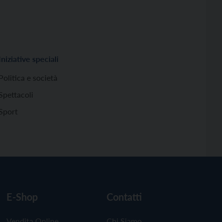
Iniziative speciali
Politica e società
Spettacoli
Sport
E-Shop
Contatti
Vendita Online
Chi Siamo