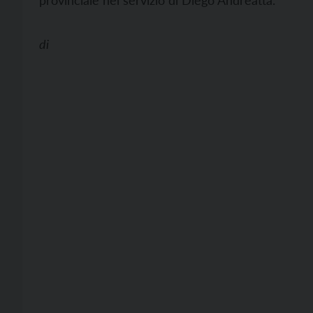
provinciale nel servizio di Diego Andreatta.
di