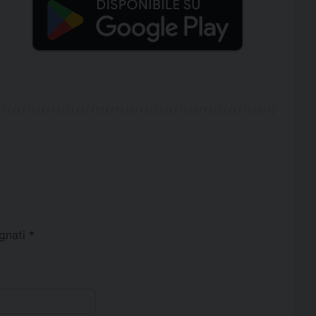
egnati
*