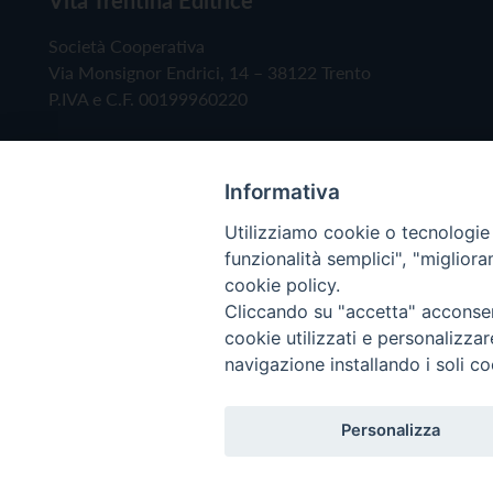
Società Cooperativa
Via Monsignor Endrici, 14 – 38122 Trento
P.IVA e C.F. 00199960220
Informativa
Utilizziamo cookie o tecnologie s
funzionalità semplici", "miglior
cookie policy.
Cliccando su "accetta" acconsent
Copyright © 2019 - Tutti i diritti riservati - Vita
cookie utilizzati e personalizza
navigazione installando i soli co
Privacy Policy
Personalizza