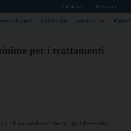
Chi Siamo
Redazione
stro centenario
I nostri libri
Territori
Rubric
minime per i trattamenti
incipali provvedimenti decisi oggi dall’esecutivo