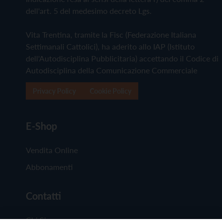
dell'art. 5 del medesimo decreto Lgs.
Vita Trentina, tramite la Fisc (Federazione Italiana
Settimanali Cattolici), ha aderito allo IAP (Istituto
dell'Autodisciplina Pubblicitaria) accettando il Codice di
Autodisciplina della Comunicazione Commerciale
Privacy Policy
Cookie Policy
E-Shop
Vendita Online
Abbonamenti
Contatti
Chi Siamo