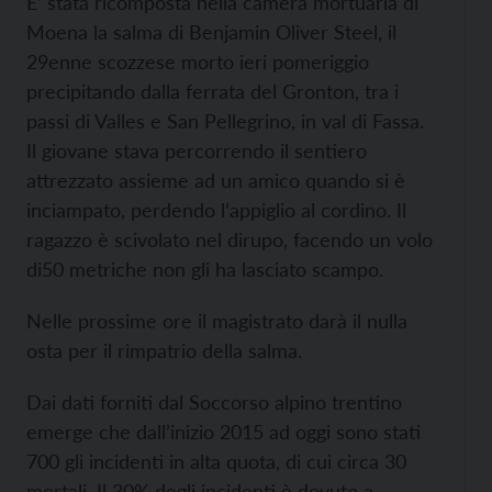
E’ stata ricomposta nella camera mortuaria di
Moena la salma di Benjamin Oliver Steel, il
29enne scozzese morto ieri pomeriggio
precipitando dalla ferrata del Gronton, tra i
passi di Valles e San Pellegrino, in val di Fassa.
Il giovane stava percorrendo il sentiero
attrezzato assieme ad un amico quando si è
inciampato, perdendo l’appiglio al cordino. Il
ragazzo è scivolato nel dirupo, facendo un volo
di50 metriche non gli ha lasciato scampo.
Nelle prossime ore il magistrato darà il nulla
osta per il rimpatrio della salma.
Dai dati forniti dal Soccorso alpino trentino
emerge che dall’inizio 2015 ad oggi sono stati
700 gli incidenti in alta quota, di cui circa 30
mortali. Il 30% degli incidenti è dovuto a