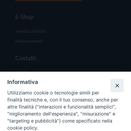
E-Shop
Vendita Online
Abbonamenti
Contatti
Chi Siamo
Informativa
Redazione
Scrivici
Utilizziamo cookie o tecnologie simili per
finalità tecniche e, con il tuo consenso, anche per
altre finalità ("interazioni e funzionalità semplici",
"miglioramento dell'esperienza", "misurazione" e
"targeting e pubblicità") come specificato nella
cookie policy.
Copyright © 2019 - Tutti i diritti riservati - Vit