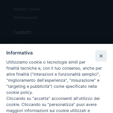
Vendita Online
Abbonamenti
Contatti
Chi Siamo
Informativa
Redazione
Scrivici
Utilizziamo cookie o tecnologie simili per
finalità tecniche e, con il tuo consenso, anche per
altre finalità ("interazioni e funzionalità semplici",
"miglioramento dell'esperienza", "misurazione" e
"targeting e pubblicità") come specificato nella
cookie policy.
Copyright © 2019 - Tutti i diritti riservati - Vit
Cliccando su "accetta" acconsenti all'utilizzo dei
Trentina Editrice
cookie. Cliccando su "personalizza" puoi avere
maggiori informazioni sui cookie utilizzati e
Privacy Policy