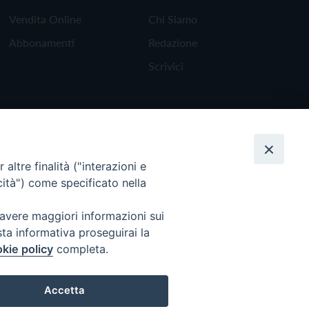
Vendita Online
Chi Siamo
Abbonamenti
Redazione
Scrivici
altre finalità ("interazioni e
cità") come specificato nella
 avere maggiori informazioni sui
sta informativa proseguirai la
kie policy
completa.
Torna all'inizio
Accetta