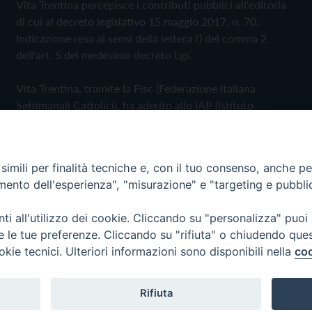
Vita Trentina percepisce i contributi pubblici all'editoria
di cui al decreto legislativo 15 maggio 2017, n. 70.
Indicazione resa ai sensi della lettera f) del comma 2
dell'art. 5 del medesimo decreto Lgs.
Vita Trentina, tramite la Fisc (Federazione Italiana
Settimanali Cattolici), ha aderito allo IAP (Istituto
dell'Autodisciplina Pubblicitaria) accettando il Codice di
Autodisciplina della Comunicazione Commerciale
imili per finalità tecniche e, con il tuo consenso, anche per 
Privacy Policy
Cookie Policy
amento dell'esperienza", "misurazione" e "targeting e pubbli
i all'utilizzo dei cookie. Cliccando su "personalizza" puoi
 Trentina Editrice
re le tue preferenze. Cliccando su "rifiuta" o chiudendo que
okie tecnici. Ulteriori informazioni sono disponibili nella
coo
Rifiuta