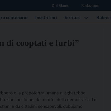
Chi Siamo
Redazione
stro centenario
I nostri libri
Territori
Rubric
m di cooptati e furbi”
erebbero e la prepotenza umana dilagherebbe.
tuzioni politiche, del diritto, della democrazia. Le
stiani e da cittadini consapevoli, dobbiamo