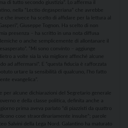
di tutto secondo giustizia”. Lo afferma il
ntino, nella “Lectio degasperiana” che avrebbe
 che invece ha scelto di affidare per la lettura al
Gasperi”, Giuseppe Tognon. Ha scelto di non
a mia presenza – ha scritto in una nota diffusa
olemiche o anche semplicemente di allontanare il
esasperato”. “Mi sono convinto – aggiunge
ietro a volte sia la via migliore affinché alcune
ndo ad affermarsi”. E “questa fiducia è rafforzata
tuto urtare la sensibilità di qualcuno, l'ho fatto
ente evangelica”.
ione per alcune dichiarazioni del Segretario generale
Governo e della classe politica, definita anche a
giorno prima aveva parlato “di piazzisti da quattro
, dicono cose straordinariamente insulse”; parole
eo Salvini della Lega Nord. Galantino ha maturato