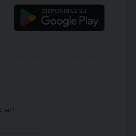
egnati
*