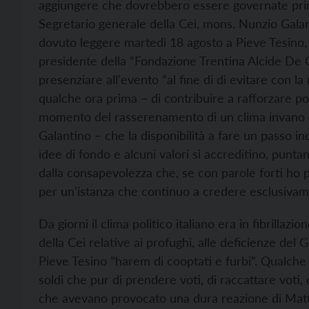
aggiungere che dovrebbero essere governate prima 
Segretario generale della Cei, mons. Nunzio Gala
dovuto leggere martedì 18 agosto a Pieve Tesino, e
presidente della “Fondazione Trentina Alcide De 
presenziare all'evento “al fine di di evitare con l
qualche ora prima – di contribuire a rafforzare p
momento del rasserenamento di un clima invano 
Galantino – che la disponibilità a fare un passo ind
idee di fondo e alcuni valori si accreditino, punta
dalla consapevolezza che, se con parole forti ho po
per un'istanza che continuo a credere esclusivam
Da giorni il clima politico italiano era in fibrillaz
della Cei relative ai profughi, alle deficienze del 
Pieve Tesino ”harem di cooptati e furbi”. Qualche 
soldi che pur di prendere voti, di raccattare voti
che avevano provocato una dura reazione di Matt