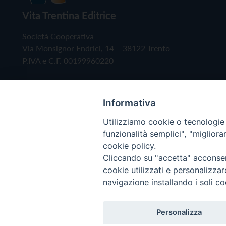
Vita Trentina Editrice
Società Cooperativa
Via Monsignor Endrici, 14 – 38122 Trento
P.IVA e C.F. 00199960220
Informativa
Utilizziamo cookie o tecnologie s
funzionalità semplici", "miglior
cookie policy.
Cliccando su "accetta" acconsent
Copyright © 2019 - Tutti i diritti riservati - Vita
cookie utilizzati e personalizza
navigazione installando i soli co
Privacy Policy
Personalizza