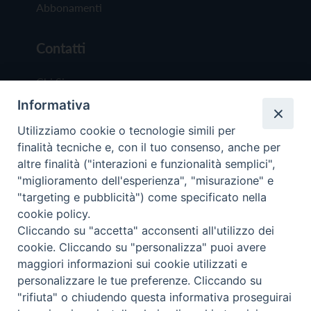
Abbonamenti
Contatti
Chi Siamo
Informativa
Redazione
Scrivici
Utilizziamo cookie o tecnologie simili per
finalità tecniche e, con il tuo consenso, anche per
altre finalità ("interazioni e funzionalità semplici",
"miglioramento dell'esperienza", "misurazione" e
"targeting e pubblicità") come specificato nella
cookie policy.
Copyright © 2019 - Tutti i diritti riservati - Vit
Cliccando su "accetta" acconsenti all'utilizzo dei
Trentina Editrice
cookie. Cliccando su "personalizza" puoi avere
maggiori informazioni sui cookie utilizzati e
Privacy Policy
personalizzare le tue preferenze. Cliccando su
Torna all'inizi
"rifiuta" o chiudendo questa informativa proseguirai