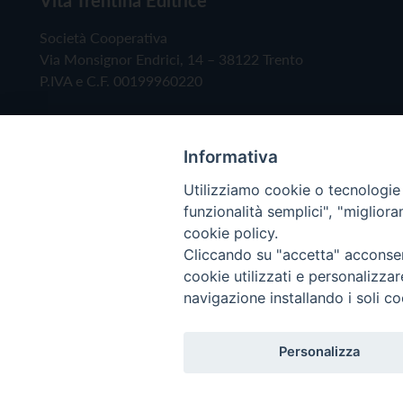
Società Cooperativa
Via Monsignor Endrici, 14 – 38122 Trento
P.IVA e C.F. 00199960220
Informativa
Utilizziamo cookie o tecnologie s
funzionalità semplici", "miglior
cookie policy.
Cliccando su "accetta" acconsent
Copyright © 2019 - Tutti i diritti riservati - Vita
cookie utilizzati e personalizza
navigazione installando i soli co
Privacy Policy
Personalizza