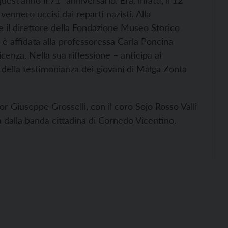
 quest’anno il 71° anniversario.
Era, infatti, il 12
ennero uccisi dai reparti nazisti. Alla
 il direttore della Fondazione Museo Storico
 è affidata alla professoressa Carla Poncina
Vicenza. Nella sua riflessione – anticipa ai
à della testimonianza dei giovani di Malga Zonta
 Giuseppe Grosselli, con il coro Sojo Rosso Valli
 dalla banda cittadina di Cornedo Vicentino.