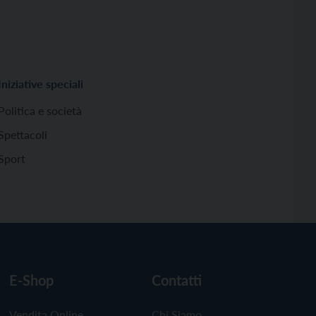
Iniziative speciali
Politica e società
Spettacoli
Sport
E-Shop
Contatti
Vendita Online
Chi Siamo