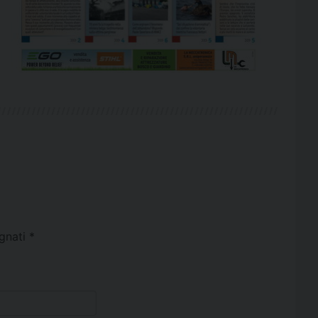
egnati
*