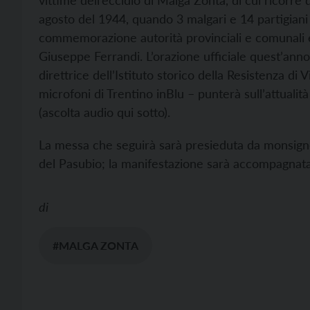
vittime dell’eccidio di Malga Zonta, di cui ricorre
agosto del 1944, quando 3 malgari e 14 partigiani v
commemorazione autorità provinciali e comunali e
Giuseppe Ferrandi. L’orazione ufficiale quest’anno
direttrice dell’Istituto storico della Resistenza di 
microfoni di Trentino inBlu – punterà sull’attualit
(ascolta audio qui sotto).
La messa che seguirà sarà presieduta da monsignor
del Pasubio; la manifestazione sarà accompagnata
di
#MALGA ZONTA