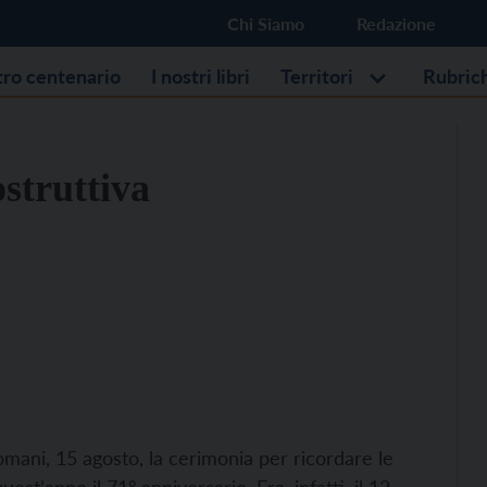
Chi Siamo
Redazione
stro centenario
I nostri libri
Territori
Rubric
struttiva
domani, 15 agosto, la cerimonia per ricordare le