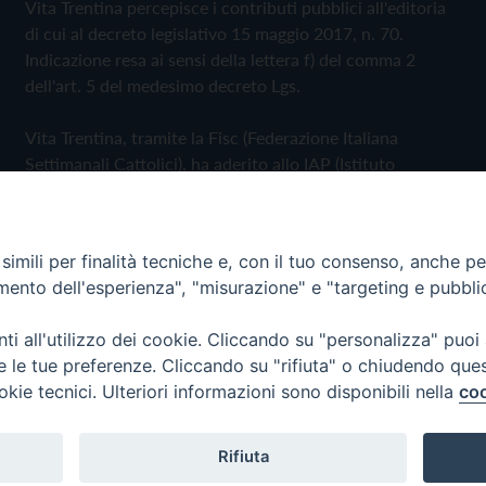
Vita Trentina percepisce i contributi pubblici all'editoria
di cui al decreto legislativo 15 maggio 2017, n. 70.
Indicazione resa ai sensi della lettera f) del comma 2
dell'art. 5 del medesimo decreto Lgs.
Vita Trentina, tramite la Fisc (Federazione Italiana
Settimanali Cattolici), ha aderito allo IAP (Istituto
dell'Autodisciplina Pubblicitaria) accettando il Codice di
Autodisciplina della Comunicazione Commerciale
imili per finalità tecniche e, con il tuo consenso, anche per 
Privacy Policy
Cookie Policy
amento dell'esperienza", "misurazione" e "targeting e pubbli
i all'utilizzo dei cookie. Cliccando su "personalizza" puoi
 Trentina Editrice
re le tue preferenze. Cliccando su "rifiuta" o chiudendo que
okie tecnici. Ulteriori informazioni sono disponibili nella
coo
Rifiuta