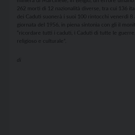
miniera di Marcinelle, in Belgio, un errore uman
262 morti di 12 nazionalità diverse, tra cui 136 
dei Caduti suonerà i suoi 100 rintocchi venerdì 8 
giornata del 1956, in piena sintonia con gli il mo
“ricordare tutti i caduti, i Caduti di tutte le guerre
religioso e culturale”.
di