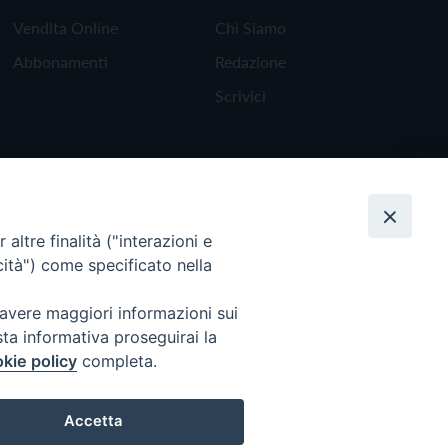
Vendita Online
Chi Siamo
Abbonamenti
Redazione
Scrivici
altre finalità ("interazioni e
cità") come specificato nella
 avere maggiori informazioni sui
sta informativa proseguirai la
kie policy
completa.
Torna all'inizio
Accetta