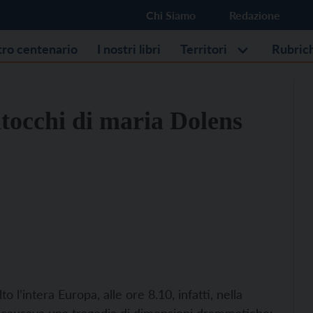
Chi Siamo
Redazione
stro centenario
I nostri libri
Territori
Rubric
ntocchi di maria Dolens
l’intera Europa, alle ore 8.10, infatti, nella