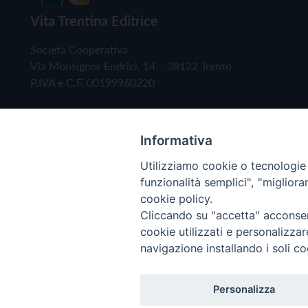
Vita Trentina Editrice
Società Cooperativa
Via Monsignor Endrici, 14 – 38122 Trento
P.IVA e C.F. 00199960220
Informativa
Utilizziamo cookie o tecnologie s
funzionalità semplici", "miglior
cookie policy.
Cliccando su "accetta" acconsent
Copyright © 2019 - Tutti i diritti riservati - Vita
cookie utilizzati e personalizza
navigazione installando i soli co
Privacy Policy
Personalizza