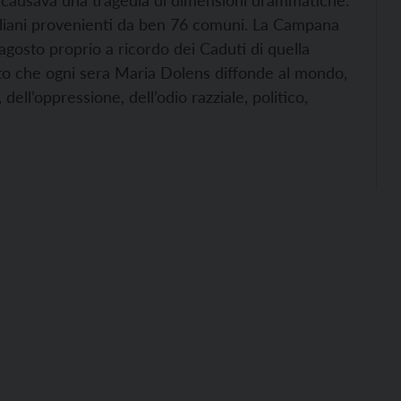
o causava una tragedia di dimensioni drammatiche:
italiani provenienti da ben 76 comuni. La Campana
agosto proprio a ricordo dei Caduti di quella
nito che ogni sera Maria Dolens diffonde al mondo,
, dell’oppressione, dell’odio razziale, politico,