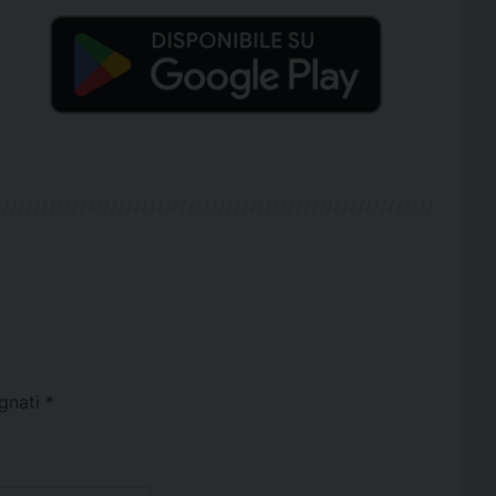
egnati
*