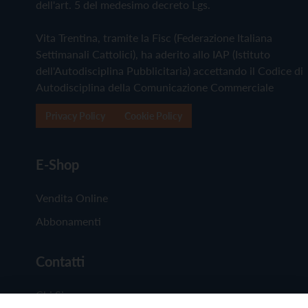
dell'art. 5 del medesimo decreto Lgs.
Vita Trentina, tramite la Fisc (Federazione Italiana
Settimanali Cattolici), ha aderito allo IAP (Istituto
dell'Autodisciplina Pubblicitaria) accettando il Codice di
Autodisciplina della Comunicazione Commerciale
Privacy Policy
Cookie Policy
E-Shop
Vendita Online
Abbonamenti
Contatti
Chi Siamo