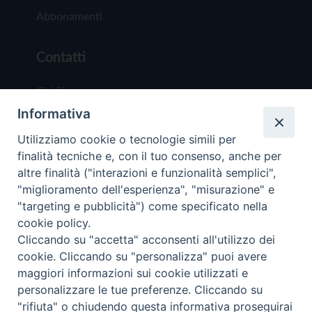
Abbonamenti
Contatti
Chi Siamo
Informativa
Redazione
Scrivici
Utilizziamo cookie o tecnologie simili per
finalità tecniche e, con il tuo consenso, anche per
altre finalità ("interazioni e funzionalità semplici",
"miglioramento dell'esperienza", "misurazione" e
"targeting e pubblicità") come specificato nella
cookie policy.
Copyright © 2019 - Tutti i diritti riservati - Vit
Cliccando su "accetta" acconsenti all'utilizzo dei
Trentina Editrice
cookie. Cliccando su "personalizza" puoi avere
maggiori informazioni sui cookie utilizzati e
Privacy Policy
personalizzare le tue preferenze. Cliccando su
Torna all'inizi
"rifiuta" o chiudendo questa informativa proseguirai