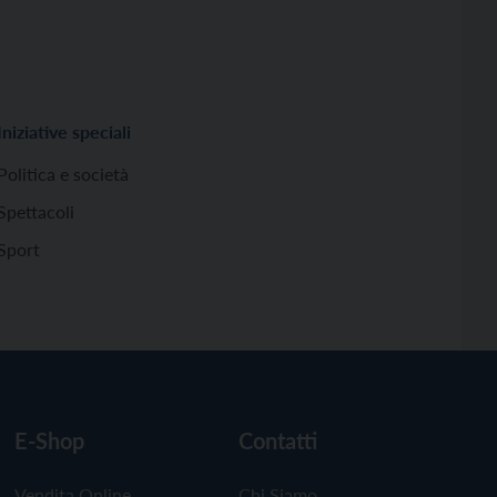
Iniziative speciali
Politica e società
Spettacoli
Sport
E-Shop
Contatti
Vendita Online
Chi Siamo