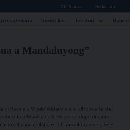
Chi Siamo
Redazione
stro centenario
I nostri libri
Territori
Rubric
inua a Mandaluyong”
tà di Ravina e Vigolo Vattaro e alle altre realtà che
e mesi fa a Manila, nelle Filippine, dopo un anno
 aiuto al papà malato) e la fraternità romana delle