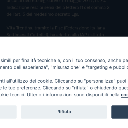
di cui al decreto legislativo 15 maggio 2017, n. 70.
Indicazione resa ai sensi della lettera f) del comma 2
dell'art. 5 del medesimo decreto Lgs.
Vita Trentina, tramite la Fisc (Federazione Italiana
Settimanali Cattolici), ha aderito allo IAP (Istituto
dell'Autodisciplina Pubblicitaria) accettando il Codice di
Autodisciplina della Comunicazione Commerciale
imili per finalità tecniche e, con il tuo consenso, anche per 
Privacy Policy
Cookie Policy
amento dell'esperienza", "misurazione" e "targeting e pubbli
i all'utilizzo dei cookie. Cliccando su "personalizza" puoi
 Trentina Editrice
re le tue preferenze. Cliccando su "rifiuta" o chiudendo que
okie tecnici. Ulteriori informazioni sono disponibili nella
coo
Rifiuta