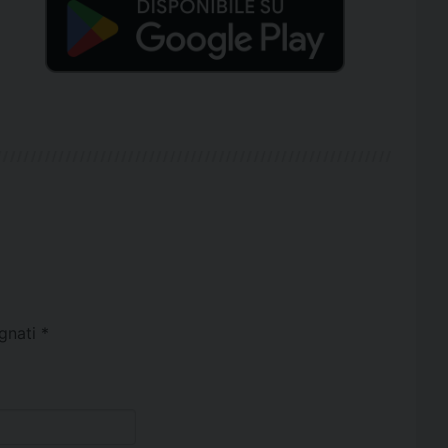
egnati
*