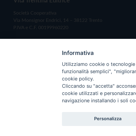
Società Cooperativa
Via Monsignor Endrici, 14 – 38122 Trento
P.IVA e C.F. 00199960220
Informativa
Utilizziamo cookie o tecnologie s
funzionalità semplici", "miglior
cookie policy.
Cliccando su "accetta" acconsent
Copyright © 2019 - Tutti i diritti riservati - Vita
cookie utilizzati e personalizza
navigazione installando i soli co
Privacy Policy
Personalizza