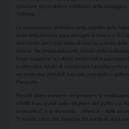
soluzione dei problemi viabilistici della Valsugana
Toffolon.
La sistemazione definitiva della viabilità della Val
della delicatissima zona dei laghi di Levico e di C
due corsie per i due sensi di marcia, a detta dell
risorse “incomparabilmente minori della realizzazio
lunga maggiore” e i danni ambientali e paesaggistic
tratterebbe infatti di completare l'ampliamento a q
secondo due possibili tracciati, entrambi in galleri
Panarotta.
Perché allora insistere nel proporre la realizzazi
effetti trascurabili sulla riduzione del traffico in
economica”, è la domanda – retorica – delle assoc
“è inutile, oltre che dannosa dal punto di vista pa