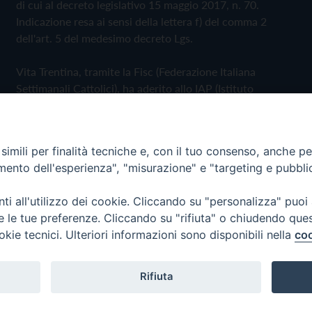
di cui al decreto legislativo 15 maggio 2017, n. 70.
Indicazione resa ai sensi della lettera f) del comma 2
dell'art. 5 del medesimo decreto Lgs.
Vita Trentina, tramite la Fisc (Federazione Italiana
Settimanali Cattolici), ha aderito allo IAP (Istituto
dell'Autodisciplina Pubblicitaria) accettando il Codice di
Autodisciplina della Comunicazione Commerciale
imili per finalità tecniche e, con il tuo consenso, anche per 
Privacy Policy
Cookie Policy
amento dell'esperienza", "misurazione" e "targeting e pubbli
i all'utilizzo dei cookie. Cliccando su "personalizza" puoi
 Trentina Editrice
re le tue preferenze. Cliccando su "rifiuta" o chiudendo que
okie tecnici. Ulteriori informazioni sono disponibili nella
coo
Rifiuta