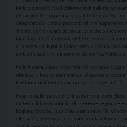
all’altezza di Levico Terme, lascerebbero la stata
infilerebbero in dieci chilometri di galleria, sbuc
pedaggio? Per risparmiare quanto tempo? No, non 
disegnato dall’ultima proposta di prolungamento de
Trento, con un tracciato in galleria che sbocchereb
innestarsi nell’autostrada del Brennero e una nuo
all’altezza dei laghi di Caldonazzo e Levico. “No, n
ambientaliste che da anni insistono: “La Valdastic
Italia Nostra, Cipra, Mountain Wilderness, Lega
ribadito le loro ragioni martedì 4 agosto presenta
trasformare il Trentino in un corridoio per i Tir”.
Proprio nelle stesse ore, illustrando ai consiglier
materia di lavori pubblici di interesse regionale e d
Regione Veneto, Luca Zaia, assicurava: “Al Veneto
difesa idrogeologica” e annunciava la volontà di ri
opere pensate in anni ormai lontani: opere come 