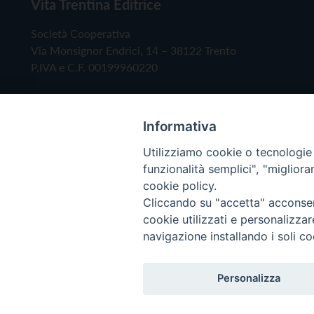
Vita Trentina Editrice
Società Cooperativa
Via Monsignor Endrici, 14 – 38122 Trento
P.IVA e C.F. 00199960220
Informativa
Utilizziamo cookie o tecnologie s
funzionalità semplici", "miglior
cookie policy.
Cliccando su "accetta" acconsent
Copyright © 2019 - Tutti i diritti riservati - Vita
cookie utilizzati e personalizza
navigazione installando i soli co
Privacy Policy
Personalizza