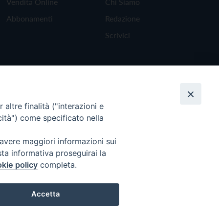
Vendita Online
Chi Siamo
Abbonamenti
Redazione
Scrivici
altre finalità ("interazioni e
cità") come specificato nella
 avere maggiori informazioni sui
sta informativa proseguirai la
kie policy
completa.
Torna all'inizio
Accetta
Preferenze Cookie