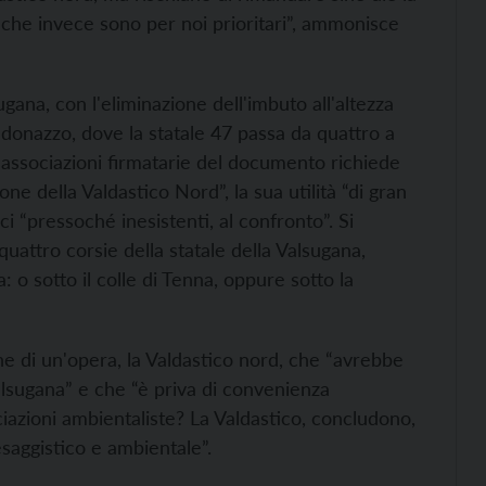
, che invece sono per noi prioritari”, ammonisce
sugana, con l'eliminazione dell'imbuto all'altezza
aldonazzo, dove la statale 47 passa da quattro a
e associazioni firmatarie del documento richiede
ne della Valdastico Nord”, la sua utilità “di gran
i “pressoché inesistenti, al confronto”. Si
uattro corsie della statale della Valsugana,
a: o sotto il colle di Tenna, oppure sotto la
one di un'opera, la Valdastico nord, che “avrebbe
 Valsugana” e che “è priva di convenienza
iazioni ambientaliste? La Valdastico, concludono,
esaggistico e ambientale”.