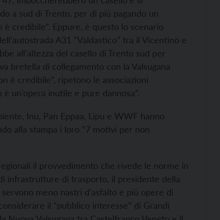
le 47, imboccherebbero un casello e si
ando a sud di Trento, per di più pagando un
è credibile”. Eppure, è questo lo scenario
ll’autostrada A31 “Valdastico” tra il Vicentino e
be all’altezza del casello di Trento sud per
va bretella di collegamento con la Valsugana
on è credibile”, ripetono le associazioni
o è un’opera inutile e pure dannosa”.
mbiente, Inu, Pan Eppaa, Lipu e WWF hanno
ndo alla stampa i loro “7 motivi per non
i regionali il provvedimento che rivede le norme in
i infrastrutture di trasporto, il presidente della
 servono meno nastri d’asfalto e più opere di
considerare il “pubblico interesse” di Grandi
la Nuova Valsugana tra Castelfranco Veneto e il