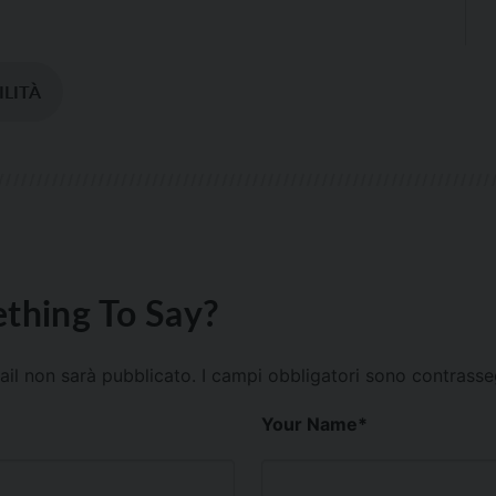
ILITÀ
thing To Say?
mail non sarà pubblicato.
I campi obbligatori sono contrass
Your Name
*