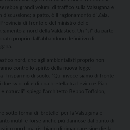
serebbe grandi volumi di traffico sulla Valsugana e
 discussione; a patto, è il ragionamento di Zaia,
Provincia di Trento e del ministro delle
lungamento a nord della Valdastico. Un “sì” da parte
onato proprio dall’abbandono definitivo di
ugana.
astico nord, che agli ambientalisti proprio non
, vanno contro lo spirito della nuova legge
 il risparmio di suolo. “Qui invece siamo di fronte
due svincoli e di una bretella tra Levico e Pian
e e naturali”, spiega l’architetto Beppo Toffolon,
 sotto forma di 'bretelle' per la Valsugana e
tanto inutili e forse anche più dannose dal punto di
astico nord, ma rischiano di rimandare sine die la