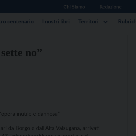
Chi Siamo
Redazione
stro centenario
I nostri libri
Territori
Rubric
 sette no”
n'opera inutile e dannosa”
i da Borgo e dall’Alta Valsugana, arrivati