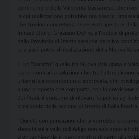
confine nord della Valbrenta bassanese, che river
la cui realizzazione potrebbe ora essere rimessa in
che trovino concretezza le recenti aperture della 
Infrastrutture, Graziano Delrio, all'ipotesi di pro
della Provincia di Trento sarebbe peraltro condizi
qualsiasi ipotesi di realizzazione della Nuova Vals
E’ un “baratto”, quello tra Nuova Valsugana e Vald
piace, contrari a soluzioni che, tra l’altro, dicono
urbanistica recentemente approvata, che privilegia
a una proposta che comporta, con la previsione di 
dei Pradi, il consumo di rilevanti superfici agricol
presidente della sezione di Trento di Italia Nostra.
“Queste compensazioni che si vorrebbero ottenere
sbocchi sulla valle dell'Adige non solo sono altret
vista ambientale e paesaggistico rispetto alla Vald