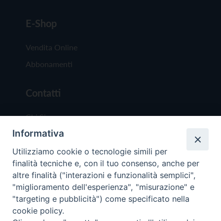
E-Shop
Vendita Online
Abbonamenti
Contatti
Chi Siamo
Informativa
Redazione
Scrivici
Utilizziamo cookie o tecnologie simili per
finalità tecniche e, con il tuo consenso, anche per
altre finalità ("interazioni e funzionalità semplici",
"miglioramento dell'esperienza", "misurazione" e
"targeting e pubblicità") come specificato nella
cookie policy.
Copyright © 2019 - Tutti i diritti riservati - Vit