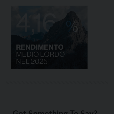
Got Something To Say?