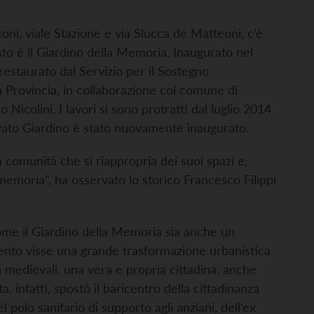
oni, viale Stazione e via Slucca de Matteoni, c’è
sto è il Giardino della Memoria. Inaugurato nel
estaurato dal Servizio per il Sostegno
a Provincia, in collaborazione col comune di
Nicolini. I lavori si sono protratti dal luglio 2014
ovato Giardino è stato nuovamente inaugurato.
comunità che si riappropria dei suoi spazi e,
emoria”, ha osservato lo storico Francesco Filippi
come il Giardino della Memoria sia anche un
cento visse una grande trasformazione urbanistica
 medievali, una vera e propria cittadina, anche
, infatti, spostò il baricentro della cittadinanza
 polo sanitario di supporto agli anziani, dell’ex