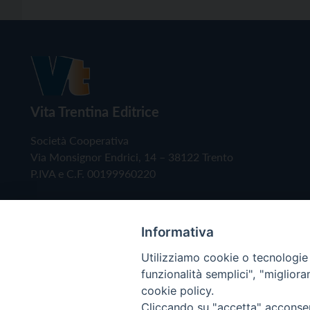
Vita Trentina Editrice
Società Cooperativa
Via Monsignor Endrici, 14 – 38122 Trento
P.IVA e C.F. 00199960220
Informativa
Utilizziamo cookie o tecnologie s
funzionalità semplici", "miglior
cookie policy.
Cliccando su "accetta" acconsent