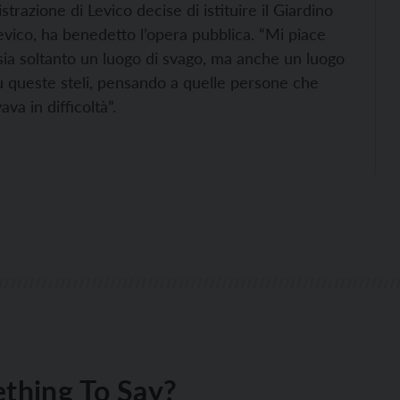
razione di Levico decise di istituire il Giardino
evico, ha benedetto l’opera pubblica. “Mi piace
sia soltanto un luogo di svago, ma anche un luogo
 su queste steli, pensando a quelle persone che
va in difficoltà”.
thing To Say?