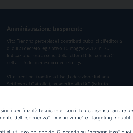
Amministrazione trasparente
Vita Trentina percepisce i contributi pubblici all'editoria
di cui al decreto legislativo 15 maggio 2017, n. 70.
Indicazione resa ai sensi della lettera f) del comma 2
dell'art. 5 del medesimo decreto Lgs.
Vita Trentina, tramite la Fisc (Federazione Italiana
Settimanali Cattolici), ha aderito allo IAP (Istituto
dell'Autodisciplina Pubblicitaria) accettando il Codice di
Autodisciplina della Comunicazione Commerciale
imili per finalità tecniche e, con il tuo consenso, anche per 
Privacy Policy
Cookie Policy
amento dell'esperienza", "misurazione" e "targeting e pubbli
i all'utilizzo dei cookie. Cliccando su "personalizza" puoi