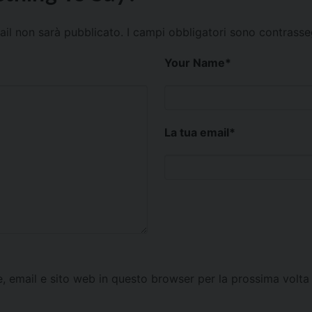
mail non sarà pubblicato.
I campi obbligatori sono contrass
Your Name
*
La tua email
*
e, email e sito web in questo browser per la prossima vol