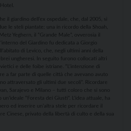
Hotel.
il giardino dell’ex ospedale, che, dal 2005, si
ue le steli piantate: una in ricordo della Shoah,
o Metz Yeghern, il “Grande Male”, ovverosia il
l’interno del Giardino fu dedicata a Giorgio
abitato di Levico, che, negli ultimi anni della
rei ungheresi. In seguito furono collocati altri
ietici e delle foibe istriane. “L’intenzione di
are a far parte di quelle città che avevano avuto
no attraversato gli ultimi due secoli”. Ricordare
n, Sarajevo e Milano – tutti coloro che si sono
 un’ideale “Foresta dei Giusti”. L’idea attuale, ha
bero ed inserire un’altra stele per ricordare il
e Cinese, privato della libertà di culto e della sua