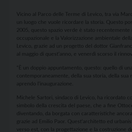
Vicino al Parco delle Terme di Levico, tra via Marc
un luogo che vuole ricordare la storia. Questo po
2005, questo spazio verde è stato recentemente r
occupazionale e la Valorizzazione ambientale dell
Levico, grazie ad un progetto del dottor Gianfranco 
al maggio di quest’anno, e venerdì scorso il rinn
“È un doppio appuntamento, questo: quello di una 
contemporaneamente, della sua storia, della sua m
aprendo l’inaugurazione.
Michele Sartori, sindaco di Levico, ha ricordato 
simbolo della crescita del paese, che a fine Otto
diventando, da borgata con caratteristiche ancora
grazie ad Emilio Paor. Quest’architetto ed urbanista
verso est, con la progettazione e la costruzione del