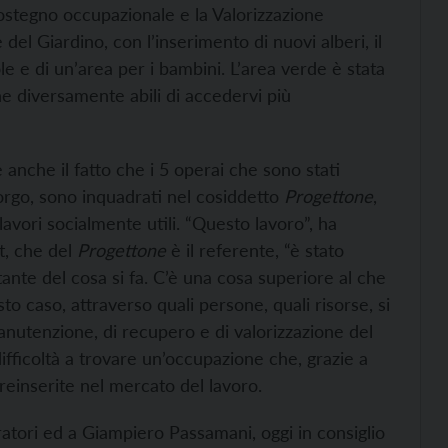
Sostegno occupazionale e la Valorizzazione
 del Giardino, con l’inserimento di nuovi alberi, il
ole e di un’area per i bambini. L’area verde è stata
ne diversamente abili di accedervi più
è anche il fatto che i 5 operai che sono stati
Borgo, sono inquadrati nel cosiddetto
Progettone
,
vori socialmente utili. “Questo lavoro”, ha
t, che del
Progettone
è il referente, “è stato
tante del cosa si fa. C’è una cosa superiore al che
to caso, attraverso quali persone, quali risorse, si
manutenzione, di recupero e di valorizzazione del
fficoltà a trovare un’occupazione che, grazie a
reinserite nel mercato del lavoro.
ratori ed a Giampiero Passamani, oggi in consiglio