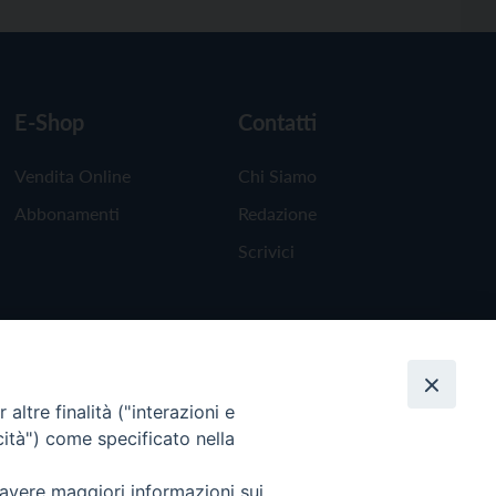
E-Shop
Contatti
Vendita Online
Chi Siamo
Abbonamenti
Redazione
Scrivici
altre finalità ("interazioni e
cità") come specificato nella
 avere maggiori informazioni sui