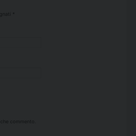
egnati
*
ta che commento.