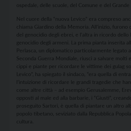
ospedale, delle scuole, del Comune e del Grande 
Nel cuore della “nuova Levico” era compreso anche 
chiama Giardino della Memoria. All’inizio, furono d
del genocidio degli ebrei, e l’altra in ricordo dell
genocidio degli armeni. La prima pianta inserita al
Perlasca, un diplomatico particolarmente legato all’
Seconda Guerra Mondiale, riuscì a salvare molti eb
cippi e piante per ricordare le vittime dei gulag sov
Levico”, ha spiegato il sindaco, “era quella di entr
l’intuizione di ricordare le grandi tragedie che han
come altre città – ad esempio Gerusalemme, Ereva
opposti al male ed alla barbarie, i “Giusti”, creando
proseguito Sartori, è quella di piantare un altro al
popolo tibetano, seviziato dalla Repubblica Popolar
cultura.