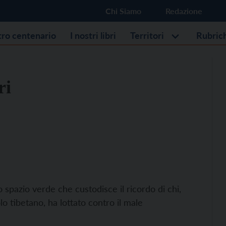
Chi Siamo
Redazione
stro centenario
I nostri libri
Territori
Rubric
ri
 spazio verde che custodisce il ricordo di chi,
olo tibetano, ha lottato contro il male