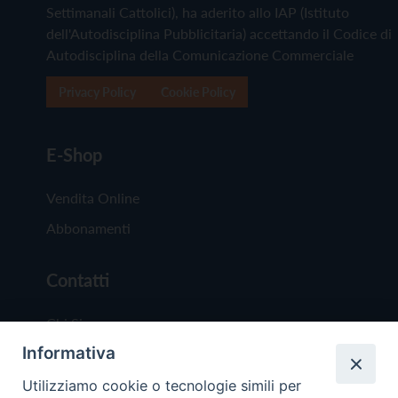
Settimanali Cattolici), ha aderito allo IAP (Istituto
dell'Autodisciplina Pubblicitaria) accettando il Codice di
Autodisciplina della Comunicazione Commerciale
Privacy Policy
Cookie Policy
E-Shop
Vendita Online
Abbonamenti
Contatti
Chi Siamo
Informativa
Redazione
Scrivici
Utilizziamo cookie o tecnologie simili per