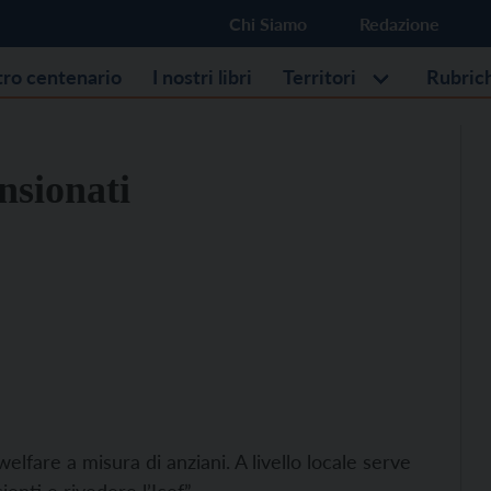
Chi Siamo
Redazione
stro centenario
I nostri libri
Territori
Rubric
nsionati
lfare a misura di anziani. A livello locale serve