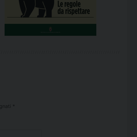
egnati
*