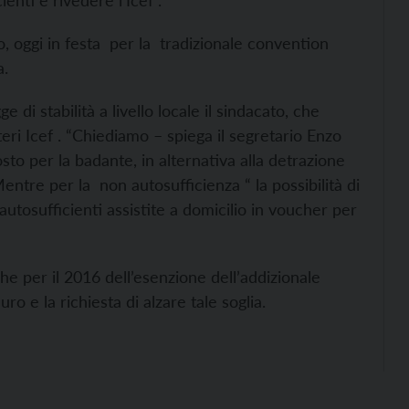
enti e rivedere l’Icef”.
o, oggi in festa per la tradizionale convention
na.
e di stabilità a livello locale il sindacato, che
teri Icef . “Chiediamo – spiega il segretario Enzo
osto per la badante, in alternativa alla detrazione
entre per la non autosufficienza “ la possibilità di
utosufficienti assistite a domicilio in voucher per
e per il 2016 dell’esenzione dell’addizionale
ro e la richiesta di alzare tale soglia.