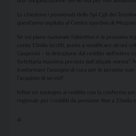
una riorganizzazione dei servizi per non autosuffici
Lo chiedono i pensionati dello Spi Cgil del Trentin
quest’anno ospitata al Centro sportivo di Mezza
Se sul piano nazionale l’obiettivo è la prossima legg
conta 13mila iscritti, punta a modificare alcuni cri
Gasperini – la detrazione dal reddito dell’intero c
forfettaria massima prevista dall’attuale norma”. M
trasformare l’assegno di cura per le persone non a
l’acquisto di servizi”.
Infine un sostegno al reddito con la conferma anch
regionale per i redditi da pensione fino a 15mila eu
di