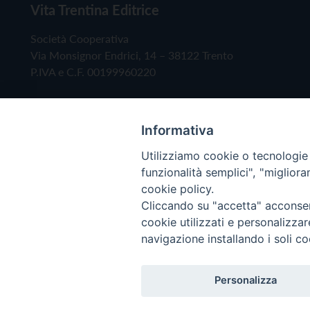
Vita Trentina Editrice
Società Cooperativa
Via Monsignor Endrici, 14 – 38122 Trento
P.IVA e C.F. 00199960220
Informativa
Utilizziamo cookie o tecnologie s
funzionalità semplici", "miglior
cookie policy.
Cliccando su "accetta" acconsent
Copyright © 2019 - Tutti i diritti riservati - Vita
cookie utilizzati e personalizza
navigazione installando i soli co
Privacy Policy
Personalizza