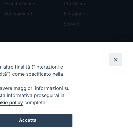
Vendita Online
Chi Siamo
Abbonamenti
Redazione
Scrivici
altre finalità ("interazioni e
cità") come specificato nella
 avere maggiori informazioni sui
sta informativa proseguirai la
kie policy
completa.
Torna all'inizio
Accetta