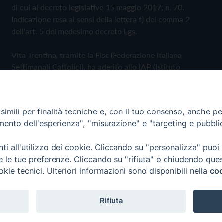
di cui al decreto legislativo 15 maggio 2017, n. 70.
Indicazione resa ai sensi della lettera f) del comma 2
dell'art. 5 del medesimo decreto Lgs.
Vita Trentina, tramite la Fisc (Federazione Italiana
Settimanali Cattolici), ha aderito allo IAP (Istituto
dell'Autodisciplina Pubblicitaria) accettando il Codice di
Autodisciplina della Comunicazione Commerciale
imili per finalità tecniche e, con il tuo consenso, anche per 
Privacy Policy
Cookie Policy
amento dell'esperienza", "misurazione" e "targeting e pubbli
i all'utilizzo dei cookie. Cliccando su "personalizza" puoi
 Trentina Editrice
re le tue preferenze. Cliccando su "rifiuta" o chiudendo que
okie tecnici. Ulteriori informazioni sono disponibili nella
coo
Rifiuta