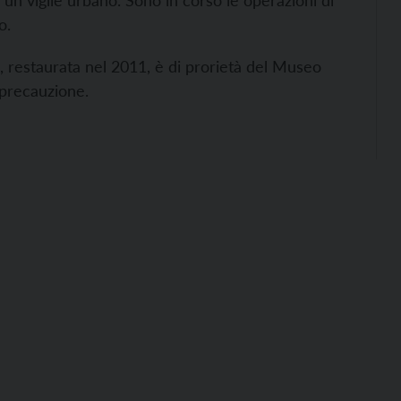
e un vigile urbano. Sono in corso le operazioni di
o.
e, restaurata nel 2011, è di prorietà del Museo
 precauzione.