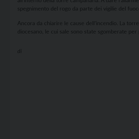
all’interno della torre campanaria. A dare l’allarm
spegnimento del rogo da parte dei vigilie del fuoc
Ancora da chiarire le cause dell’incendio. La torr
diocesano, le cui sale sono state sgomberate per
di