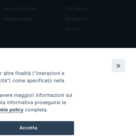
Vendita Online
Chi Siamo
Abbonamenti
Redazione
Scrivici
altre finalità ("interazioni e
cità") come specificato nella
 avere maggiori informazioni sui
sta informativa proseguirai la
kie policy
completa.
Torna all'inizio
Accetta