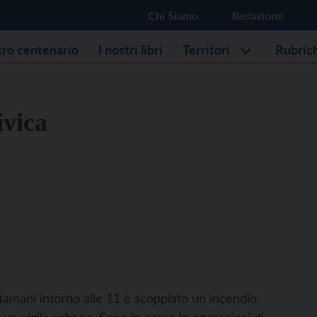
Chi Siamo
Redazione
stro centenario
I nostri libri
Territori
Rubric
ivica
tamani intorno alle 11 è scoppiato un incendio