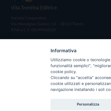
Vita Trentina Editrice
Società Cooperativa
Via Monsignor Endrici, 14 – 38122 Trento
P.IVA e C.F. 00199960220
Informativa
Utilizziamo cookie o tecnologie s
funzionalità semplici", "miglior
cookie policy.
Cliccando su "accetta" acconsent
Copyright © 2019 - Tutti i diritti riservati - Vita
cookie utilizzati e personalizza
navigazione installando i soli co
Privacy Policy
Personalizza