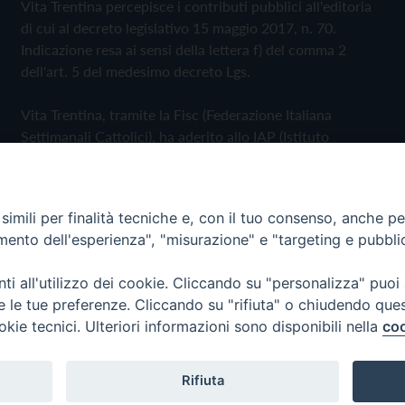
Vita Trentina percepisce i contributi pubblici all'editoria
di cui al decreto legislativo 15 maggio 2017, n. 70.
Indicazione resa ai sensi della lettera f) del comma 2
dell'art. 5 del medesimo decreto Lgs.
Vita Trentina, tramite la Fisc (Federazione Italiana
Settimanali Cattolici), ha aderito allo IAP (Istituto
dell'Autodisciplina Pubblicitaria) accettando il Codice di
Autodisciplina della Comunicazione Commerciale
imili per finalità tecniche e, con il tuo consenso, anche per 
Privacy Policy
Cookie Policy
amento dell'esperienza", "misurazione" e "targeting e pubbli
i all'utilizzo dei cookie. Cliccando su "personalizza" puoi
 Trentina Editrice
re le tue preferenze. Cliccando su "rifiuta" o chiudendo que
okie tecnici. Ulteriori informazioni sono disponibili nella
coo
Rifiuta