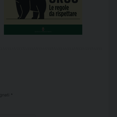
egnati
*